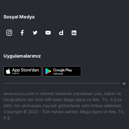
Sosyal Medya
Uygulamalarımız
www.sozcu.com.tr internet sitesinde yayınlanan yazı, haber ve
fotoğrafların her türlü telif hakkı Mega Ajans ve Rek. Tic. A.Ş'ye
aittir. İzin alınmadan, kaynak gösterilerek dahi iktibas edilemez.
Copyright © 2023 - Tüm hakları saklıdır. Mega Ajans ve Rek. Tic.
A.Ş.
HABERİ OKU
➜
00:17
/ 08:43