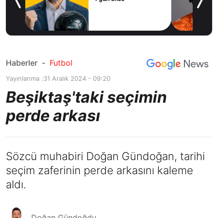
icius
Haberler
-
Futbol
Yayınlanma :
31 Aralık 2024 - 09:20
Beşiktaş'taki seçimin
perde arkası
Sözcü muhabiri Doğan Gündoğan, tarihi
seçim zaferinin perde arkasını kaleme
aldı.
Doğan Gündoğdu