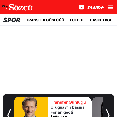
SPOR
TRANSFER GÜNLÜĞÜ
FUTBOL
BASKETBOL
lüğü
Transfer Günlüğü
ışma
Uruguay'ın başına
al
Forlan geçti
1 gün önce