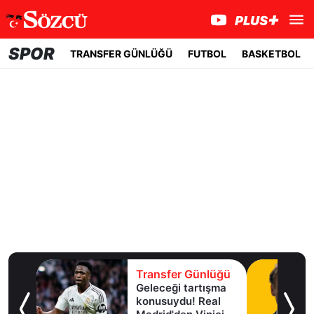
SPOR
TRANSFER GÜNLÜĞÜ
FUTBOL
BASKETBOL
lüğü
Transfer Günlüğü
Geleceği tartışma
aha
konusuydu! Real