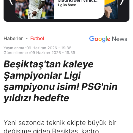
Madrid'den Vinicius
1 gün önce
Junior kararı
Haberler
-
Futbol
Yayınlanma :
09 Haziran 2026 - 19:36
Güncellenme :
09 Haziran 2026 - 19:39
Beşiktaş'tan kaleye
Şampiyonlar Ligi
şampiyonu isim! PSG'nin
yıldızı hedefte
Yeni sezonda teknik ekipte büyük bir
değişime giden Beşiktaş, kadro