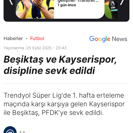
lama
gelişme! Transfer
1 gün önce
iptal oldu
Haberler
-
Futbol
Yayınlanma :
25 Eylül 2025 - 20:43
Beşiktaş ve Kayserispor,
disipline sevk edildi
Trendyol Süper Lig'de 1. hafta erteleme
maçında karşı karşıya gelen Kayserispor
ile Beşiktaş, PFDK'ye sevk edildi.
AA