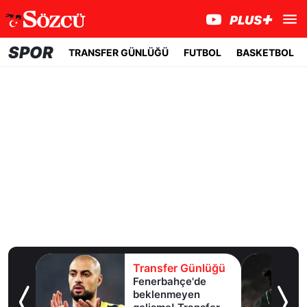
SPOR
TRANSFER GÜNLÜĞÜ
FUTBOL
BASKETBOL
lüğü
Transfer Günlüğü
Fenerbahçe'de
u!
beklenmeyen