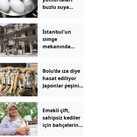
buzlu suya
batırmanın
doğru olup
olmadığı
İstanbul'un
soruldu, hepsi
simge
aynı şeyi söyledi
mekanında
tartışma
yaratan
görüntü
Bolu’da ıza diye
hasat ediliyor
Japonlar peşini
bırakmıyor
Emekli çift,
sahipsiz kediler
için bahçelerini
yuvaya