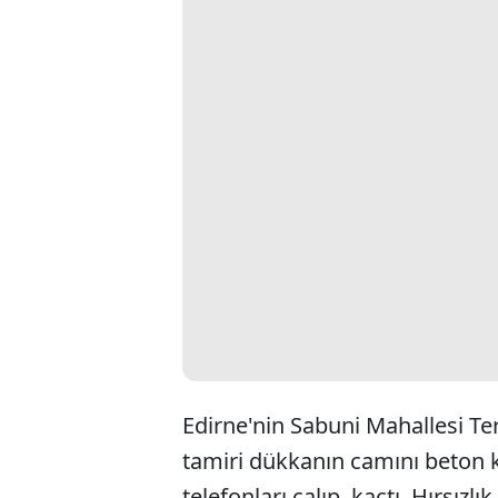
Edirne'nin Sabuni Mahallesi Ter
tamiri dükkanın camını beton ka
telefonları çalıp, kaçtı. Hırsızl