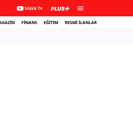
Sözcü Tv
AGAZİN
FİNANS
EĞİTİM
RESMİ İLANLAR