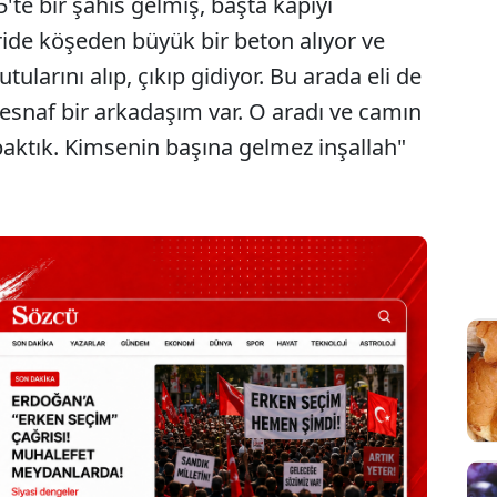
5'te bir şahıs gelmiş, başta kapıyı
ride köşeden büyük bir beton alıyor ve
utularını alıp, çıkıp gidiyor. Bu arada eli de
esnaf bir arkadaşım var. O aradı ve camın
p baktık. Kimsenin başına gelmez inşallah"