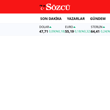
SON DAKİKA
YAZARLAR
GÜNDEM
DOLAR
EURO
STERLIN
47,71
55,19
64,41
0,09
(%0,18)
0,18
(%0,32)
0,24
(%