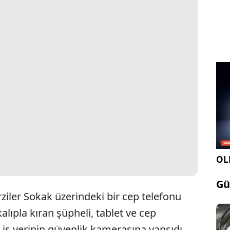
OLE
Gü
ziler Sokak üzerindeki bir cep telefonu
lıpla kıran şüpheli, tablet ve cep
ık, iş yerinin güvenlik kamerasına yansıdı.