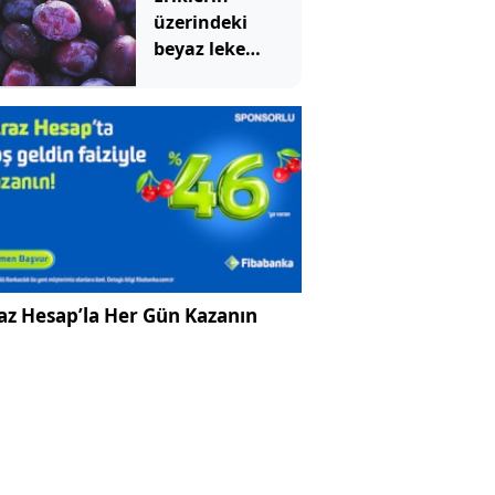
üzerindeki
beyaz leke
meğer bu
anlama
geliyormuş
az Hesap’la Her Gün Kazanın