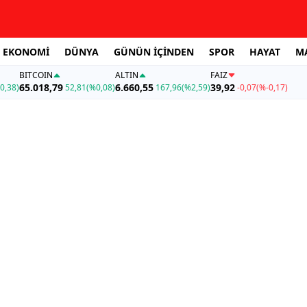
EKONOMİ
DÜNYA
GÜNÜN İÇİNDEN
SPOR
HAYAT
M
BITCOIN
ALTIN
FAİZ
65.018,79
6.660,55
39,92
0,38)
52,81
(%0,08)
167,96
(%2,59)
-0,07
(%-0,17)