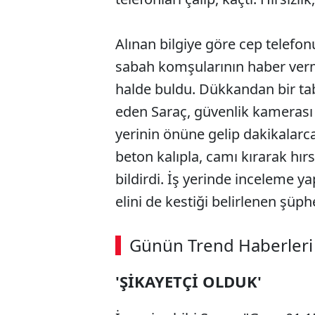
Alınan bilgiye göre cep telefon
sabah komşularının haber verme
halde buldu. Dükkandan bir tabl
eden Saraç, güvenlik kamerası g
yerinin önüne gelip dakikalarc
beton kalıpla, camı kırarak hır
bildirdi. İş yerinde inceleme y
elini de kestiği belirlenen şüph
ABERİ OKU
➜
Günün Trend Haberleri
00:02
/ 08:43
'ŞİKAYETÇİ OLDUK'