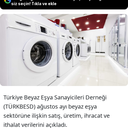
siz seçin! Tıkla ve ekle
TÜRKBESD verilerine göre, beyaz
eşyada iç pazardaki satışlar eylülde
aylık bazda yüzde 15, sektör ihracatı
yüzde 34 düştü.
Türkiye Beyaz Eşya Sanayicileri Derneği
(TÜRKBESD) ağustos ayı beyaz eşya
sektörüne ilişkin satış, üretim, ihracat ve
ithalat verilerini açıkladı.