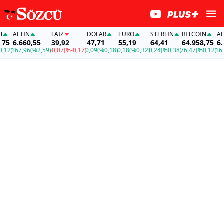
ALTIN
FAİZ
DOLAR
EURO
STERLIN
BITCOIN
ALTI
5
6.660,55
39,92
47,71
55,19
64,41
64.958,75
6.66
2)
167,96
(%2,59)
-0,07
(%-0,17)
0,09
(%0,18)
0,18
(%0,32)
0,24
(%0,38)
76,47
(%0,12)
167,9