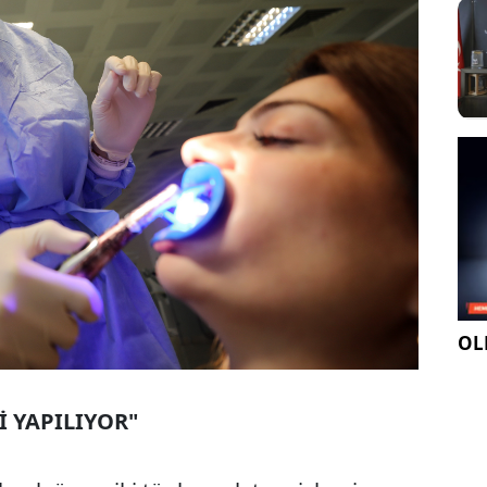
OLE
İ YAPILIYOR"