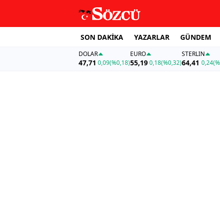
SON DAKİKA
YAZARLAR
GÜNDEM
DOLAR
EURO
STERLIN
47,71
55,19
64,41
0,09
(%0,18)
0,18
(%0,32)
0,24
(%