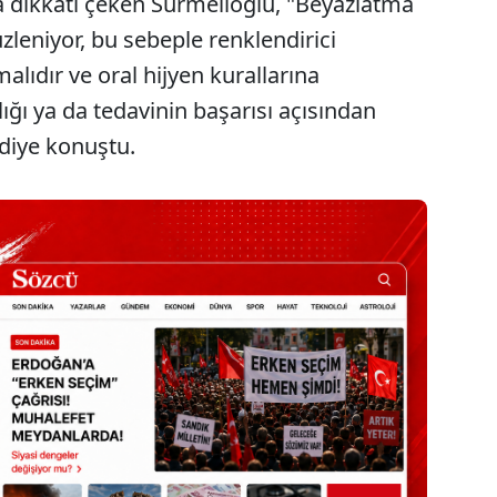
 dikkati çeken Sürmelioğlu, "Beyazlatma
leniyor, bu sebeple renklendirici
alıdır ve oral hijyen kurallarına
lığı ya da tedavinin başarısı açısından
diye konuştu.