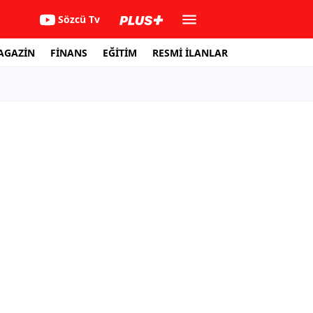
Sözcü Tv
AGAZİN
FİNANS
EĞİTİM
RESMİ İLANLAR