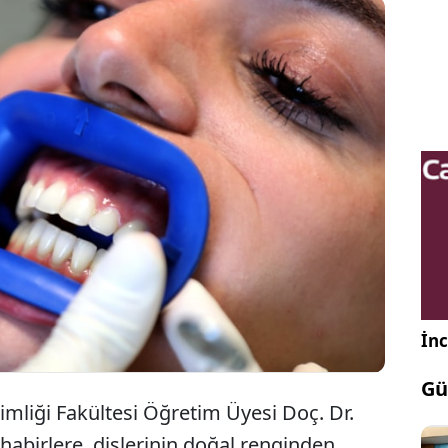
Üniversitesi Diş Hekimliği Fakültesi Öğretim Üyesi
erya Gürsel Sürmelioğlu, internet ortamında satılan
nin diş sağlığı üzerinde olumsuz etkilerde
eği uyarısını yaptı.
İnc
Gü
imliği Fakültesi Öğretim Üyesi Doç. Dr.
abirlere, dişlerinin doğal renginden