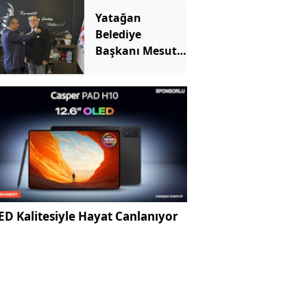
Yatağan
Belediye
Başkanı Mesut
Günay Yeni
Parti'ye geçti
D Kalitesiyle Hayat Canlanıyor