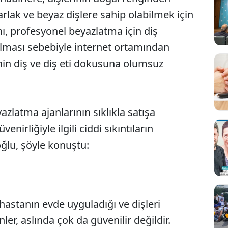
ak ve beyaz dişlere sahip olabilmek için
nı, profesyonel beyazlatma için diş
lması sebebiyle internet ortamından
nin diş ve diş eti dokusuna olumsuz
zlatma ajanlarının sıklıkla satışa
irliğiyle ilgili ciddi sıkıntıların
ğlu, şöyle konuştu:
, hastanın evde uyguladığı ve dişleri
Sesi Aç
ler, aslında çok da güvenilir değildir.