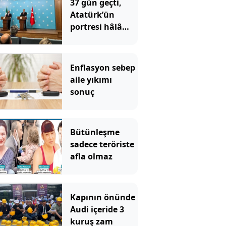
37 gün geçti,
Atatürk’ün
portresi hâlâ
konulmadı
Enflasyon sebep
aile yıkımı
sonuç
Bütünleşme
sadece teröriste
afla olmaz
Kapının önünde
Audi içeride 3
kuruş zam