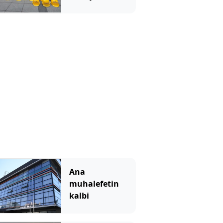
Ana
muhalefetin
kalbi