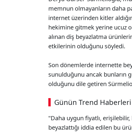
memnun olmayanların daha parl
internet üzerinden kitler aldığı
hekimine gitmek yerine ucuz o
alınan diş beyazlatma ürünleri
etkilerinin olduğunu söyledi.
Son dönemlerde internette beya
sunulduğunu ancak bunların güven
olduğunu dile getiren Sürmelio
ABERİ OKU
➜
Günün Trend Haberleri
00:03
/ 08:15
"Daha uygun fiyatlı, erişilebilir
beyazlattığı iddia edilen bu ürün