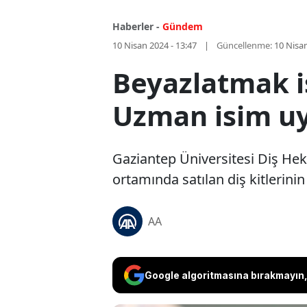
Haberler -
Gündem
10 Nisan 2024 - 13:47
Güncellenme:
10 Nisan
Beyazlatmak is
Uzman isim uy
Gaziantep Üniversitesi Diş Hek
ortamında satılan diş kitlerinin
AA
Google algoritmasına bırakmayın, 