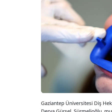
Gaziantep 
Doç. Dr. D
diş kitleri
bulunabilec
Gaziantep Üniversitesi Diş Hek
Derya Gürsel Sürmelioğlu, muh