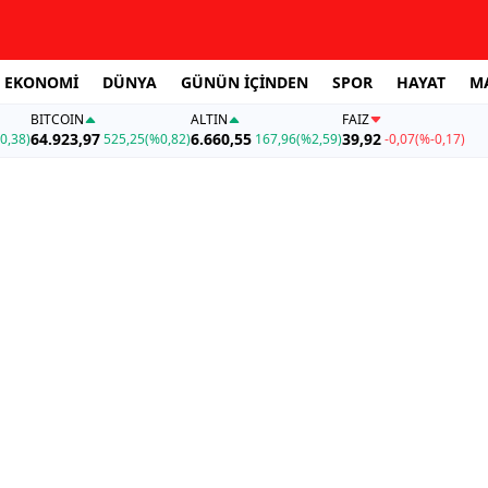
EKONOMİ
DÜNYA
GÜNÜN İÇİNDEN
SPOR
HAYAT
M
BITCOIN
ALTIN
FAİZ
64.923,97
6.660,55
39,92
0,38)
525,25
(%0,82)
167,96
(%2,59)
-0,07
(%-0,17)