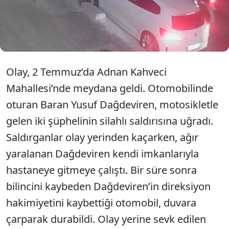
kameralarına yansırken, şüphelilerden Serhat
D.’nin silahı kullandığı ve cinayeti itiraf ettiği
öğrenildi.
Olay, 2 Temmuz’da Adnan Kahveci
Mahallesi’nde meydana geldi. Otomobilinde
oturan Baran Yusuf Dağdeviren, motosikletle
gelen iki şüphelinin silahlı saldırısına uğradı.
Saldırganlar olay yerinden kaçarken, ağır
yaralanan Dağdeviren kendi imkanlarıyla
hastaneye gitmeye çalıştı. Bir süre sonra
bilincini kaybeden Dağdeviren’in direksiyon
hakimiyetini kaybettiği otomobil, duvara
çarparak durabildi. Olay yerine sevk edilen