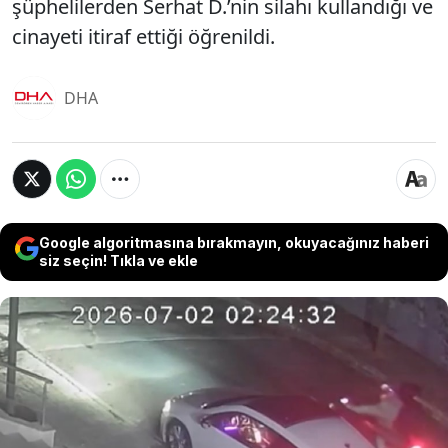
şüphelilerden Serhat D.’nin silahı kullandığı ve
cinayeti itiraf ettiği öğrenildi.
DHA
Google algoritmasına bırakmayın, okuyacağınız haberi
siz seçin! Tıkla ve ekle
Beylikdüzü’nde alacak meselesi nedeniyle uğradığı
silahlı saldırının ardından kendi imkanlarıyla
hastaneye gitmeye çalışırken kaza yapan ve
hayatını kaybeden Baran Yusuf Dağdeviren’in (21)
öldürülmesine ilişkin gözaltına alınan 7 şüpheli
adliyeye sevk edildi. Saldırı anı güvenlik