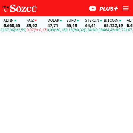
ALTIN
FAİZ
DOLAR
EURO
STERLIN
BITCOIN
ALTIN
6.660,55
39,92
47,71
55,19
64,41
65.122,19
6.660
167,96
(%2,59)
-0,07
(%-0,17)
0,09
(%0,18)
0,18
(%0,32)
0,24
(%0,38)
464,45
(%0,72)
167,96