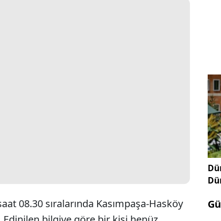
Dün
Dü
saat 08.30 sıralarında Kasımpaşa-Hasköy
Gü
 Edinilen bilgiye göre bir kişi henüz