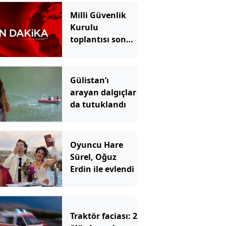
Milli Güvenlik
Kurulu
toplantısı sona
erdi
Gülistan’ı
arayan dalgıçlar
da tutuklandı
Oyuncu Hare
Sürel, Oğuz
Erdin ile evlendi
Traktör faciası: 2