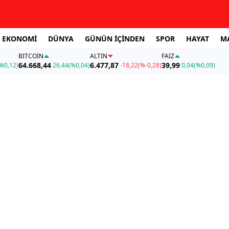
EKONOMİ
DÜNYA
GÜNÜN İÇİNDEN
SPOR
HAYAT
M
BITCOIN
ALTIN
FAİZ
64.668,44
6.477,87
39,99
%0,12)
26,44
(%0,04)
-18,22
(%-0,28)
0,04
(%0,09)