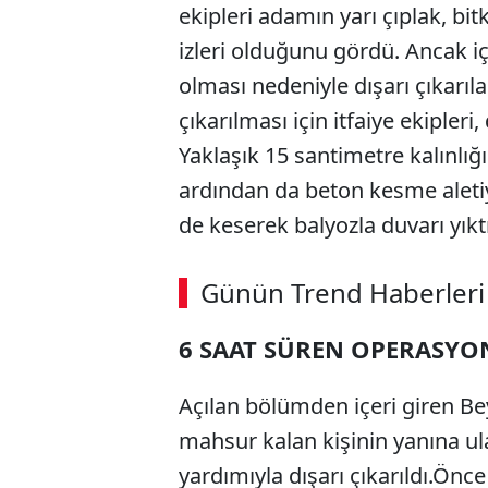
ekipleri adamın yarı çıplak, bit
izleri olduğunu gördü. Ancak iç
olması nedeniyle dışarı çıkarı
çıkarılması için itfaiye ekipler
Yaklaşık 15 santimetre kalınlığ
ardından da beton kesme aletiyl
de keserek balyozla duvarı yıktı
ABERİ OKU
➜
Günün Trend Haberleri
00:02
/ 09:08
6 SAAT SÜREN OPERASYO
Açılan bölümden içeri giren Bey
mahsur kalan kişinin yanına u
yardımıyla dışarı çıkarıldı.Ön