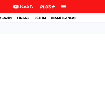
Sözcü Tv
AGAZİN
FİNANS
EĞİTİM
RESMİ İLANLAR