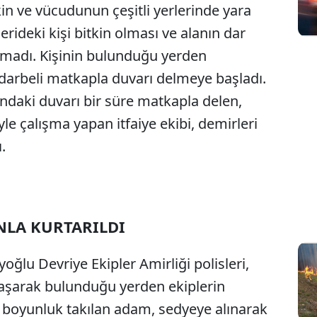
kin ve vücudunun çeşitli yerlerinde yara
erideki kişi bitkin olması ve alanın dar
lamadı. Kişinin bulunduğu yerden
i, darbeli matkapla duvarı delmeye başladı.
ındaki duvarı bir süre matkapla delen,
e çalışma yapan itfaiye ekibi, demirleri
.
NLA KURTARILDI
Sesi Aç
oğlu Devriye Ekipler Amirliği polisleri,
laşarak bulunduğu yerden ekiplerin
ce boyunluk takılan adam, sedyeye alınarak