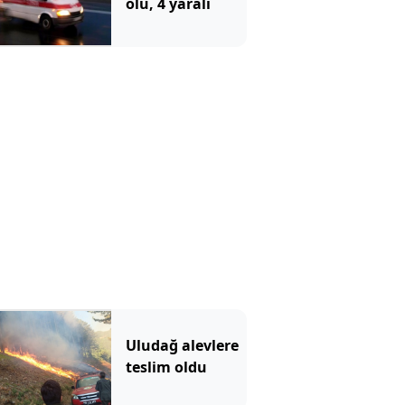
ölü, 4 yaralı
Uludağ alevlere
teslim oldu