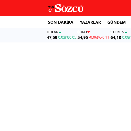
SON DAKİKA
YAZARLAR
GÜNDEM
DOLAR
EURO
STERLIN
47,59
54,95
64,18
0,03
(%0,05)
-0,06
(%-0,11)
0,08
(