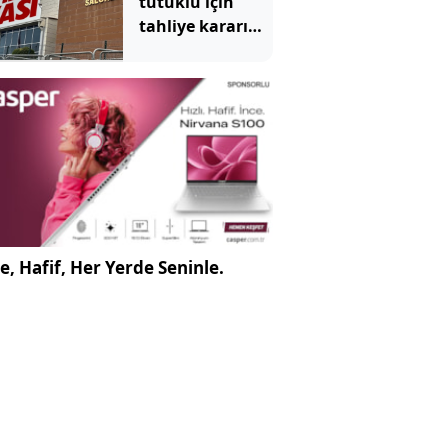
tutuklu için
tahliye kararı
çıkmadı
e, Hafif, Her Yerde Seninle.