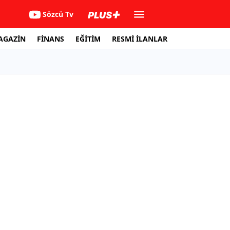
Sözcü Tv
AGAZİN
FİNANS
EĞİTİM
RESMİ İLANLAR