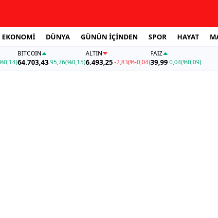
EKONOMİ
DÜNYA
GÜNÜN İÇİNDEN
SPOR
HAYAT
M
BITCOIN
ALTIN
FAİZ
64.703,43
6.493,25
39,99
%0,14)
95,76
(%0,15)
-2,83
(%-0,04)
0,04
(%0,09)