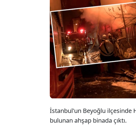
Beyoğlu'n
yangın çık
yangına m
kullanılam
İstanbul'un Beyoğlu ilçesinde
bulunan ahşap binada çıktı.