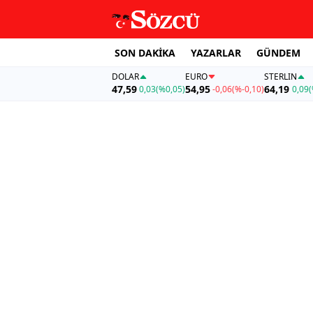
SON DAKİKA
YAZARLAR
GÜNDEM
DOLAR
EURO
STERLIN
47,59
54,95
64,19
0,03
(%0,05)
-0,06
(%-0,10)
0,09
(