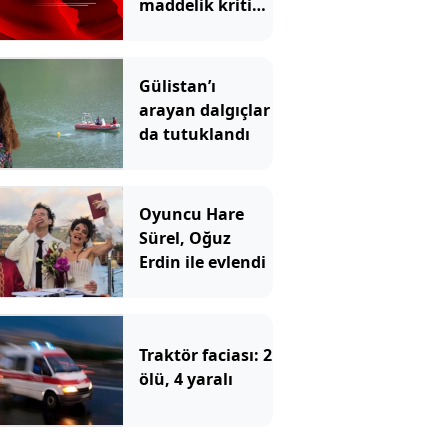
maddelik kritik
bildiri!
Gülistan’ı
arayan dalgıçlar
da tutuklandı
Oyuncu Hare
Sürel, Oğuz
Erdin ile evlendi
Traktör faciası: 2
ölü, 4 yaralı