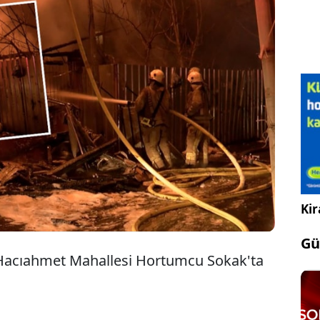
da sabaha karşı 3 katlı ahşap binanın çatısında
tı. Alevler kısa sürede büyürken, itfaiye ekipleri
üdahale ederek söndürdü. Yangın sonrası bina
az hale geldi.
Kir
Gü
 Hacıahmet Mahallesi Hortumcu Sokak'ta