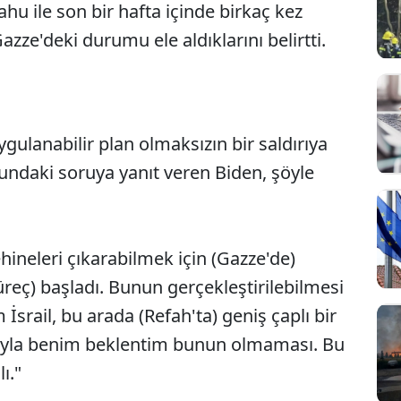
hu ile son bir hafta içinde birkaç kez
zze'deki durumu ele aldıklarını belirtti.
ygulanabilir plan olmaksızın bir saldırıya
ndaki soruya yanıt veren Biden, şöyle
ehineleri çıkarabilmek için (Gazze'de)
süreç) başladı. Bunun gerçekleştirilebilmesi
srail, bu arada (Refah'ta) geniş çaplı bir
ısıyla benim beklentim bunun olmaması. Bu
ı."