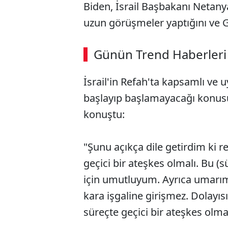
Biden, İsrail Başbakanı Netanya
uzun görüşmeler yaptığını ve Ga
ABERİ OKU
➜
Günün Trend Haberleri
İsrail'in Refah'ta kapsamlı ve u
SÖZCÜ SON DAKİKA
başlayıp başlamayacağı konusu
konuştu:
"Şunu açıkça dile getirdim ki r
geçici bir ateşkes olmalı. Bu (
için umutluyum. Ayrıca umarım İ
kara işgaline girişmez. Dolay
süreçte geçici bir ateşkes olmal