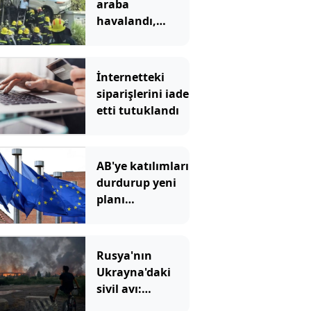
araba
havalandı,
ağaçta asılı
kaldı
İnternetteki
siparişlerini iade
etti tutuklandı
AB'ye katılımları
durdurup yeni
planı
konuşmaya
başladılar
Rusya'nın
Ukrayna'daki
sivil avı:
İHA'larla ölüm