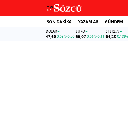
SON DAKİKA
YAZARLAR
GÜNDEM
DOLAR
EURO
STERLIN
47,60
55,07
64,23
0,03
(%0,06)
0,06
(%0,11)
0,13
(%