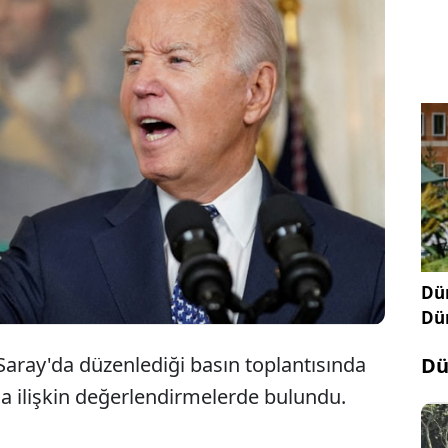
 Başkanı Joe Biden, İsrail’in saldırı hazırlığı yaptığı
fah konusunda “Umarım İsrail, Refah'ta geniş çaplı
 kara işgaline girişmez” dedi.
Dün
Dü
aray'da düzenlediği basın toplantısında
Dü
a ilişkin değerlendirmelerde bulundu.