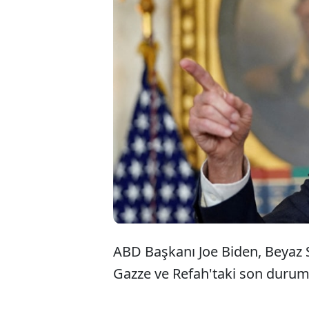
ABD
Re
bir
ABD Başkanı Joe Biden, Beyaz S
Gazze ve Refah'taki son durum