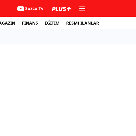
Sözcü Tv
AGAZİN
FİNANS
EĞİTİM
RESMİ İLANLAR