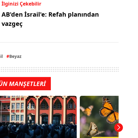
İlginizi Çekebilir
AB'den İsrail'e: Refah planından
vazgeç
il
Beyaz
ÜN MANŞETLERİ