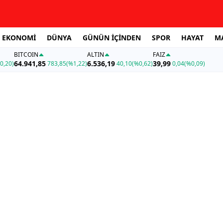
EKONOMİ
DÜNYA
GÜNÜN İÇİNDEN
SPOR
HAYAT
M
BITCOIN
ALTIN
FAİZ
64.941,85
6.536,19
39,99
0,20)
783,85
(%1,22)
40,10
(%0,62)
0,04
(%0,09)