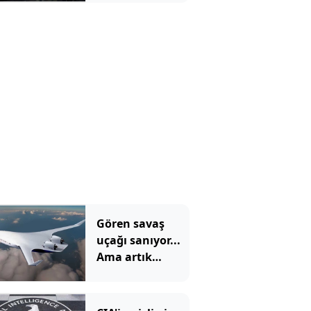
safarileri başladı
Gören savaş
uçağı sanıyor...
Ama artık
bununla
uçacaksınız