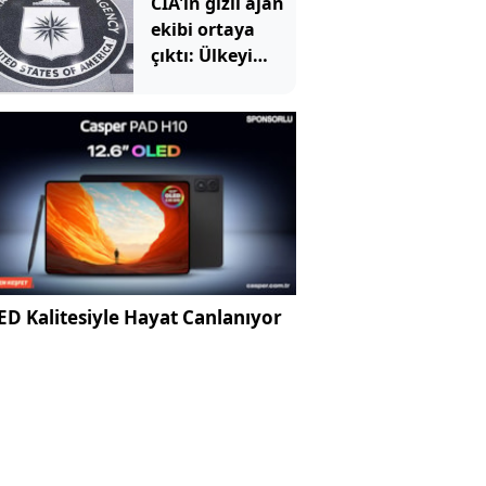
CIA'in gizli ajan
ekibi ortaya
çıktı: Ülkeyi
çökertmek için
göreve
başladılar
D Kalitesiyle Hayat Canlanıyor