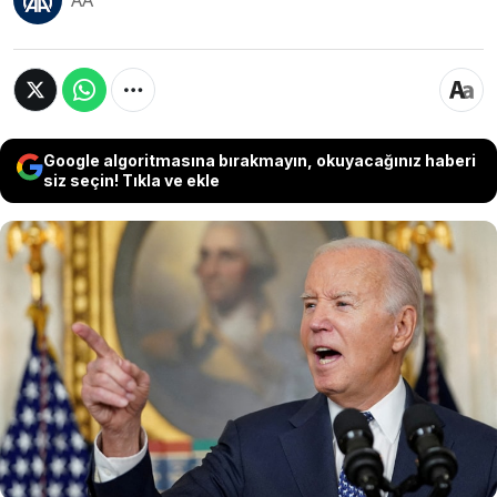
AA
Google algoritmasına bırakmayın, okuyacağınız haberi
siz seçin! Tıkla ve ekle
ABD Başkanı Joe Biden, Dünya Basın Özgürlüğü
Günü dolayısıyla yayımladığı mesajda, "2023 yılı,
yakın tarihimizde gazeteciler için en ölümcül
yıllardan biri oldu. Bunun bir sebebi de,
çoğunluğu Filistinli gazeteciler olmak üzere, çok
fazla gazetecinin öldürüldüğü Gazze'deki
savaştı." ifadelerini kullandı.