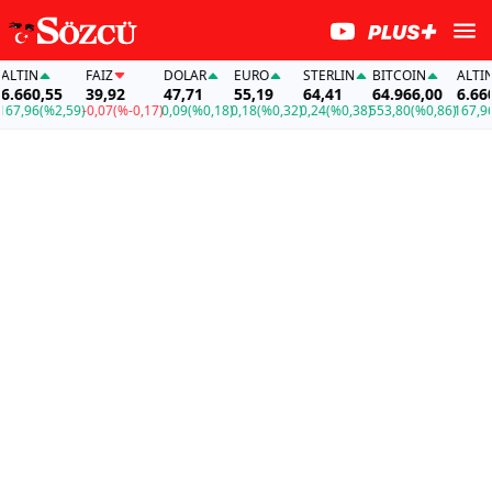
IN
FAİZ
DOLAR
EURO
STERLIN
BITCOIN
ALTIN
660,55
39,92
47,71
55,19
64,41
64.966,00
6.660,5
,96
(%2,59)
-0,07
(%-0,17)
0,09
(%0,18)
0,18
(%0,32)
0,24
(%0,38)
553,80
(%0,86)
167,96
(%2