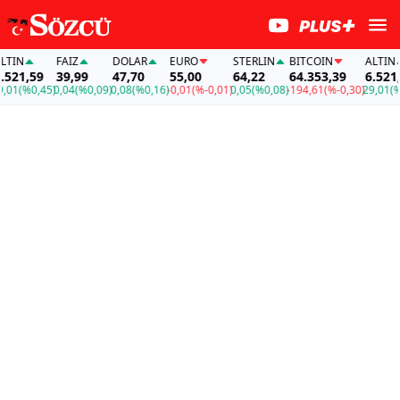
N
FAİZ
DOLAR
EURO
STERLIN
BITCOIN
ALTIN
1,59
39,99
47,70
55,00
64,22
64.353,39
6.521,59
(%0,45)
0,04
(%0,09)
0,08
(%0,16)
-0,01
(%-0,01)
0,05
(%0,08)
-194,61
(%-0,30)
29,01
(%0,4