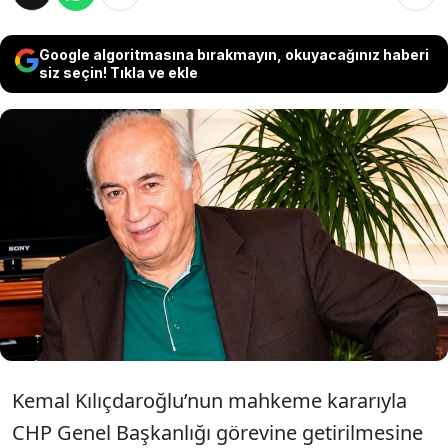
Google algoritmasına bırakmayın, okuyacağınız haberi
siz seçin! Tıkla ve ekle
Eski Sinop Milletvekili Barış Can, 38.
Kurultay’ın mutlak butlanla iptal edilmesine
tepki gösterdi: “Sandıktan çıkan iradenin
yok sayılması kabul edilemez. Kurultay
derhal toplanmalı”
Kemal Kılıçdaroğlu’nun mahkeme kararıyla
CHP Genel Başkanlığı görevine getirilmesine