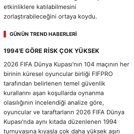
etkinliklere katılabilmesini
zorlaştırabileceğini ortaya koydu.
GÜNÜN TREND HABERLERI
SÖZCÜ SON DAKİKA
1994'E GÖRE RİSK ÇOK YÜKSEK
2026 FIFA Dünya Kupası'nın 104 maçının her
birinin küresel oyuncular birliği FIFPRO
tarafından belirlenen temel güvenlik
kurallarını aşan koşullarda oynanma
olasılığının incelendiği analize göre,
oyuncular ve taraftarların 2026 FIFA Dünya
Kupası'nda aynı kıtada düzenlenen 1994
turnuvasına kıyasla çok daha yüksek aşırı