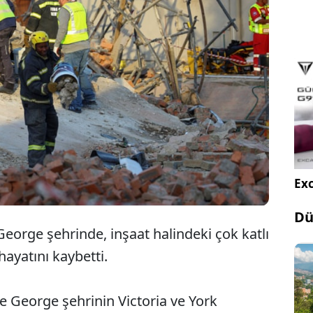
Güney Afrika'da inşaat halindeki binanın
çökmesi sonucu en az 5 kişi öldü, çok sayıda
kişi ise kayıp.
Exc
Dü
eorge şehrinde, inşaat halindeki çok katlı
hayatını kaybetti.
e George şehrinin Victoria ve York