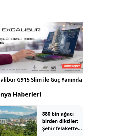
alibur G915 Slim ile Güç Yanında
nya Haberleri
880 bin ağacı
birden diktiler:
Şehir felaketten
kurtuldu