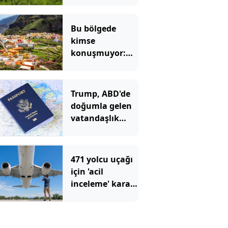
Bu bölgede
kimse
konuşmuyor:
Herkes ıslık
çalarak
anlaşıyor
Trump, ABD'de
doğumla gelen
vatandaşlık
hakkını
yasakladı
471 yolcu uçağı
için 'acil
inceleme' kararı:
Çatlaklar var