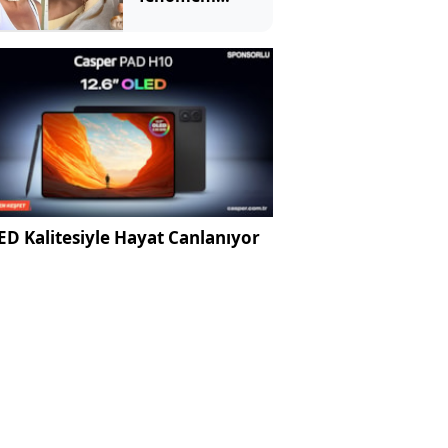
kanserle
mücadelesini
kaybetti
D Kalitesiyle Hayat Canlanıyor