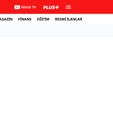
Sözcü Tv
AGAZİN
FİNANS
EĞİTİM
RESMİ İLANLAR