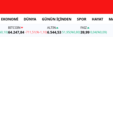
EKONOMİ
DÜNYA
GÜNÜN İÇİNDEN
SPOR
HAYAT
M
BITCOIN
ALTIN
FAİZ
64.247,84
6.544,53
39,99
%0,10)
-711,51
(%-1,10)
51,95
(%0,80)
0,04
(%0,09)