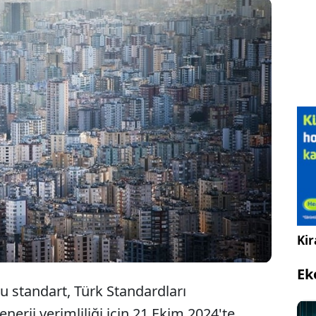
andardları Enstitüsünün, binalarda enerji
funu artırmak ve ısı kayıplarını en aza indirmek
niden düzenlediği kurallar yarından itibaren
 olacak.
Kir
Ek
u standart, Türk Standardları
nerji verimliliği için 21 Ekim 2024'te