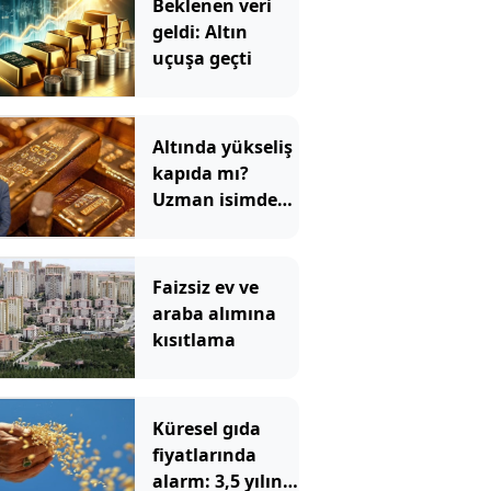
Beklenen veri
geldi: Altın
uçuşa geçti
Altında yükseliş
kapıda mı?
Uzman isimden
ezber bozan
tahmin!
Faizsiz ev ve
araba alımına
kısıtlama
Küresel gıda
fiyatlarında
alarm: 3,5 yılın