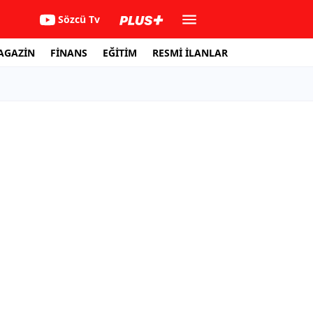
Sözcü Tv
AGAZİN
FİNANS
EĞİTİM
RESMİ İLANLAR