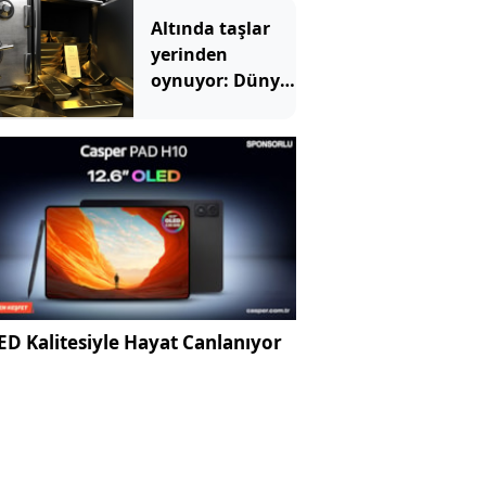
Altında taşlar
yerinden
oynuyor: Dünya
devinden 22 ay
sonra tarihi
hamle
D Kalitesiyle Hayat Canlanıyor