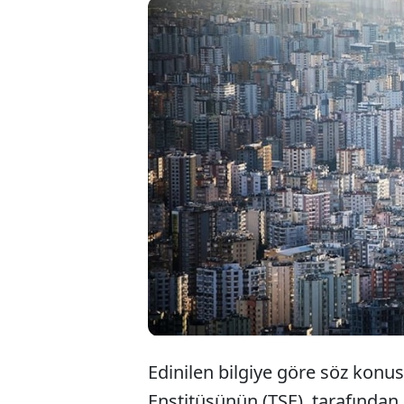
Türk St
tasarru
için ye
zorunlu
Edinilen bilgiye göre söz konus
Enstitüsünün (TSE), tarafından e