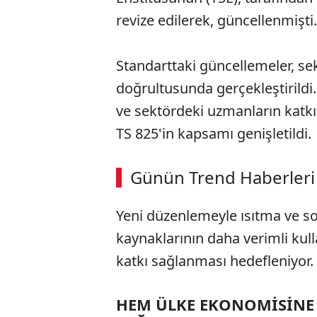
revize edilerek, güncellenmişti.
Standarttaki güncellemeler, sek
doğrultusunda gerçekleştirildi.
ve sektördeki uzmanların katkı
TS 825'in kapsamı genişletildi.
ABERİ OKU
➜
Günün Trend Haberleri
00:03
/ 08:15
Yeni düzenlemeyle ısıtma ve so
kaynaklarının daha verimli kull
katkı sağlanması hedefleniyor.
HEM ÜLKE EKONOMİSİNE 