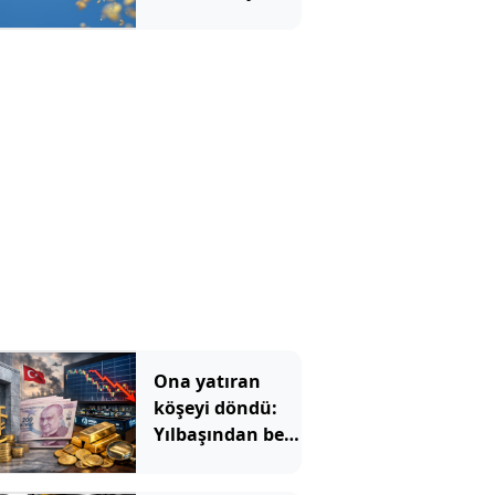
zirvesi görüldü
Ona yatıran
köşeyi döndü:
Yılbaşından beri
en çok
kazandıran oldu