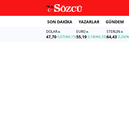
SON DAKİKA
YAZARLAR
GÜNDEM
DOLAR
EURO
STERLIN
47,70
55,19
64,43
0,07
(%0,15)
0,18
(%0,33)
0,26
(%