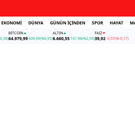
EKONOMİ
DÜNYA
GÜNÜN İÇİNDEN
SPOR
HAYAT
M
BITCOIN
ALTIN
FAİZ
64.979,99
6.660,55
39,92
0,38)
609,99
(%0,95)
167,96
(%2,59)
-0,07
(%-0,17)