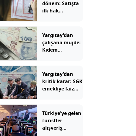
dönem: Satışta
ilk hak
değişecek
Yargıtay'dan
çalışana müjde:
Kıdem
tazminatında
hesap değişti
Yargıtay'dan
kritik karar: SGK
emekliye faiz
ödeyecek!
Türkiye'ye gelen
turistler
alışveriş
yapmadı, saçını