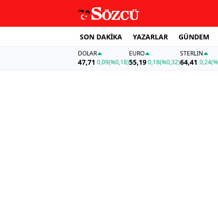
SON DAKİKA
YAZARLAR
GÜNDEM
DOLAR
EURO
STERLIN
47,71
55,19
64,41
0,09
(%0,18)
0,18
(%0,32)
0,24
(%