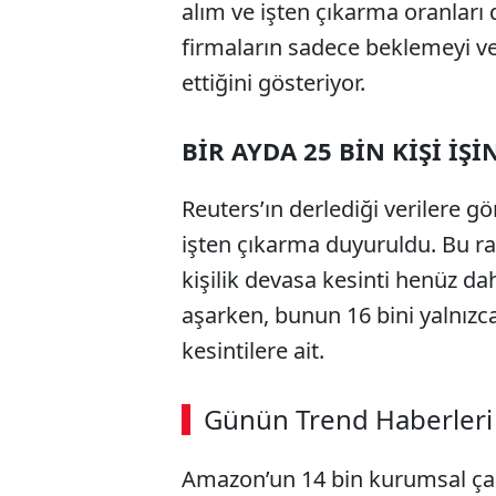
alım ve işten çıkarma oranları
firmaların sadece beklemeyi v
ettiğini gösteriyor.
BİR AYDA 25 BİN KİŞİ İŞ
Reuters’ın derlediği verilere g
işten çıkarma duyuruldu. Bu ra
kişilik devasa kesinti henüz dah
aşarken, bunun 16 bini yalnızca
kesintilere ait.
ABERİ OKU
➜
Günün Trend Haberleri
00:02
/ 08:15
Amazon’un 14 bin kurumsal çalış