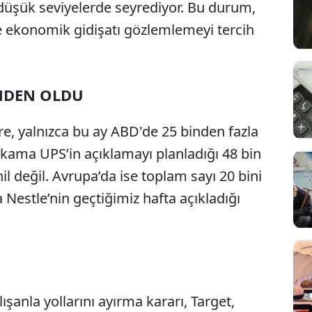
 düşük seviyelerde seyrediyor. Bu durum,
e ekonomik gidişatı gözlemlemeyi tercih
İNDEN OLDU
öre, yalnızca bu ay ABD'de 25 binden fazla
kama UPS’in açıklamayı planladığı 48 bin
il değil. Avrupa’da ise toplam sayı 20 bini
 Nestle’nin geçtiğimiz hafta açıkladığı
anla yollarını ayırma kararı, Target,
Sesi Aç