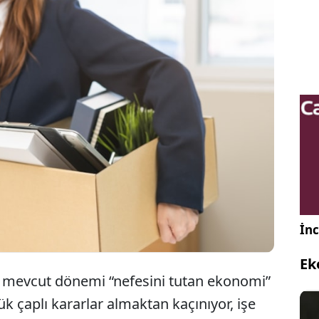
len şirketleri, ekonomik belirsizlikler ve hızla
i talepleri nedeniyle iş gücünü azaltma yoluna
 Nestle ve UPS gibi dev firmalar on binlerce
rını ayırırken, yapay zeka teknolojilerinin yükselişi
ikliyor.
İnc
Ek
, mevcut dönemi “nefesini tutan ekonomi”
ük çaplı kararlar almaktan kaçınıyor, işe