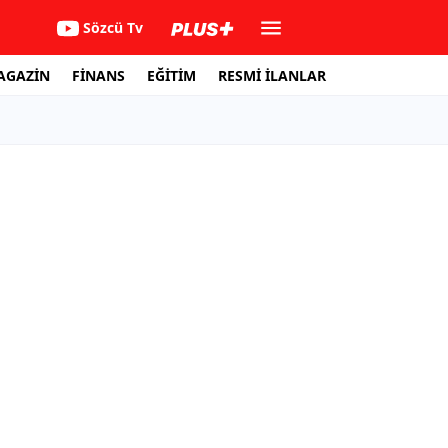
Sözcü Tv
AGAZİN
FİNANS
EĞİTİM
RESMİ İLANLAR