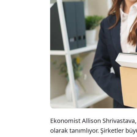
Dünyanın önde ge
değişen tüketic
gidiyor. Amazon,
çalışanıyla yolla
de bu dalgayı tet
Ekonomist Allison Shrivastava
olarak tanımlıyor. Şirketler büy