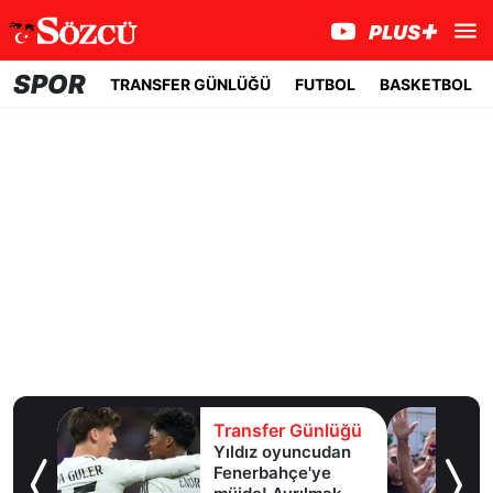
SPOR
TRANSFER GÜNLÜĞÜ
FUTBOL
BASKETBOL
lüğü
Transfer Günlüğü
girdi,
Yıldız oyuncudan
ir
Fenerbahçe'ye