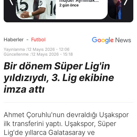
irdi
müjde! Ayrılmak
2 gün önce
istiyor
Haberler
-
Futbol
Yayınlanma :
12 Mayıs 2026 - 12:06
Güncellenme :
12 Mayıs 2026 - 15:18
Bir dönem Süper Lig'in
yıldızıydı, 3. Lig ekibine
imza attı
Ahmet Çoruhlu'nun devraldığı Uşakspor
ilk transferini yaptı. Uşakspor, Süper
Lig'de yıllarca Galatasaray ve