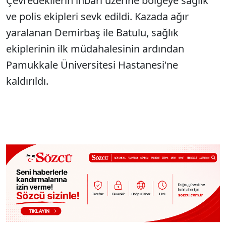
Çevredekilerin ihbarı üzerine bölgeye sağlık
Sesi Aç
ve polis ekipleri sevk edildi. Kazada ağır
yaralanan Demirbaş ile Batulu, sağlık
ekiplerinin ilk müdahalesinin ardından
Pamukkale Üniversitesi Hastanesi'ne
kaldırıldı.