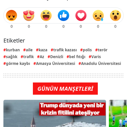
Etiketler
kurban
aile
kaza
trafik kazası
polis
terör
sağlık
trafik
Az
Denizli
bel fıtığı
Varis
görme kaybı
Amasya Üniversitesi
Anadolu Üniversitesi
GÜNÜN MANŞETLERİ