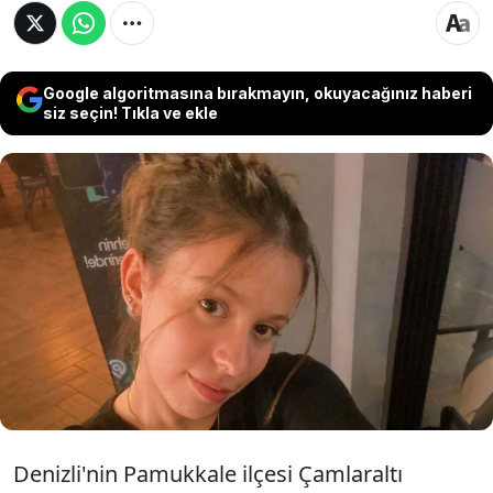
Google algoritmasına bırakmayın, okuyacağınız haberi
siz seçin! Tıkla ve ekle
Denizli'nin Pamukkale ilçesinde, yolun
karşısına geçmek isterken hafif ticari aracın
çarptığı üniversite öğrencisi Azra Ümmü
Demirbaş (20) kaldırıldığı hastanede hayatını
kaybetti. Kaza sonrası kaçan sürücüsü ise
aranıyor.
Denizli'nin Pamukkale ilçesi Çamlaraltı