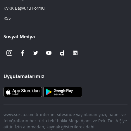
KVKK Başvuru Formu
RSS
Sosyal Medya
Uygulamalarımız
www.sozcu.com.tr internet sitesinde yayınlanan yazı, haber ve
fotoğrafların her türlü telif hakkı Mega Ajans ve Rek. Tic. A.Ş'ye
aittir. İzin alınmadan, kaynak gösterilerek dahi