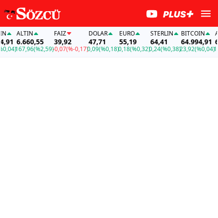
ALTIN
FAİZ
DOLAR
EURO
STERLIN
BITCOIN
ALT
91
6.660,55
39,92
47,71
55,19
64,41
64.994,91
6.6
04)
167,96
(%2,59)
-0,07
(%-0,17)
0,09
(%0,18)
0,18
(%0,32)
0,24
(%0,38)
23,92
(%0,04)
167,