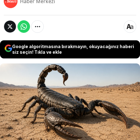
Haber Merkezi
Google algoritmasına bırakmayın, okuyacağınız haberi
siz seçin! Tıkla ve ekle
İngiltere ve Galler'de bulunan 415 milyon yıllık
fosiller üzerinde yapılan yeni inceleme, şimdiye
kadar yaşamış en büyük akrebin kimliğini
netleştirdi. Bilim insanları, Praearcturus gigas
adlı türün bir metreden uzun gövdesiyle
Dünya'nın bilinen en büyük akrebi olduğunu
doğruladı.