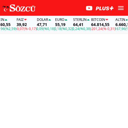
FAİZ
DOLAR
EURO
STERLIN
BITCOIN
ALTIN
,55
39,92
47,71
55,19
64,41
64.814,55
6.660,55
(%2,59)
-0,07
(%-0,17)
0,09
(%0,18)
0,18
(%0,32)
0,24
(%0,38)
-201,24
(%-0,31)
167,96
(%2,