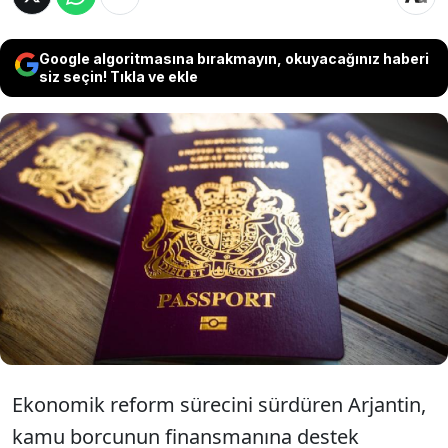
Google algoritmasına bırakmayın, okuyacağınız haberi
siz seçin! Tıkla ve ekle
Ekonomik reform sürecini sürdüren
Arjantin, kamu borcuna kaynak sağlamak
amacıyla yatırım karşılığında vatandaşlık
verilmesini öngören bir program hazırlıyor.
Ekonomik reform sürecini sürdüren Arjantin,
kamu borcunun finansmanına destek