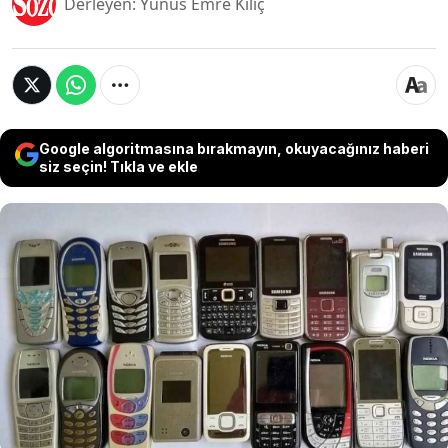
Derleyen: Yunus Emre Kılıç
Google algoritmasına bırakmayın, okuyacağınız haberi
siz seçin! Tıkla ve ekle
Bir zamanlar telefon piyasasının dev ismi olan o
şirket artık telefon üretmiyor. Akıllı telefon
devrimi ile birlikte piyasanın gerisinde kalan
firma telefon satışını ve üretimini bıraktığını
açıklamıştı. Elde edilen verilere göre dev şirket
tek bir ürün bile satmadan milyarlarca dolar
kazanmaya devam ediyor.