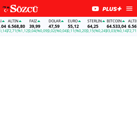
ALTIN
FAİZ
DOLAR
EURO
STERLIN
BITCOIN
ALTIN
6.568,80
39,99
47,59
55,12
64,25
64.533,04
6.568,8
)
72,71
(%1,12)
0,04
(%0,09)
0,02
(%0,04)
0,11
(%0,20)
0,15
(%0,24)
93,03
(%0,14)
72,71
(%1,