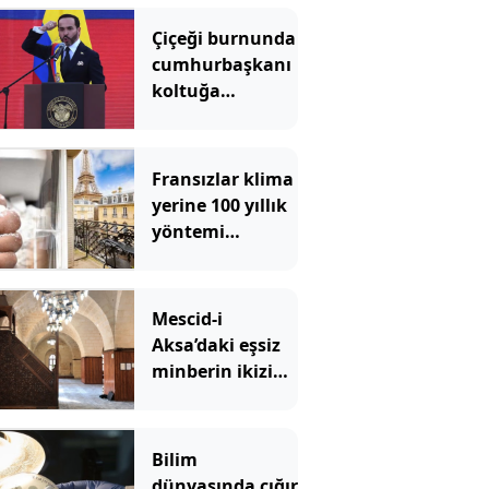
Çiçeği burnunda
cumhurbaşkanı
koltuğa
oturmadan
ülkenin
başkentini
Fransızlar klima
gözden çıkardı
yerine 100 yıllık
yöntemi
kullanmaya
başladı: Evleri 7
derece birden
Mescid-i
serinliyor
Aksa’daki eşsiz
minberin ikizi
tehlikede
Bilim
dünyasında çığır