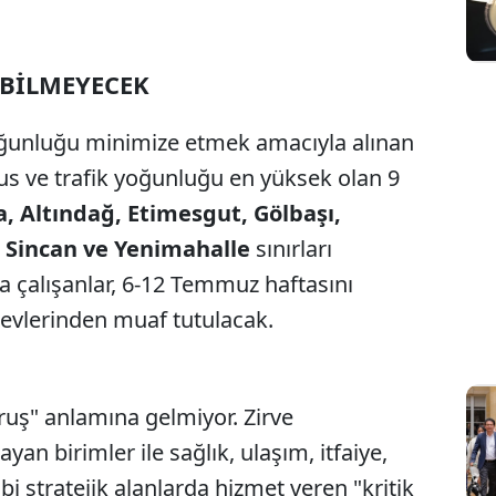
K BİLMEYECEK
oğunluğu minimize etmek amacıyla alınan
üfus ve trafik yoğunluğu en yüksek olan 9
, Altındağ, Etimesgut, Gölbaşı,
 Sincan ve Yenimahalle
sınırları
 çalışanlar, 6-12 Temmuz haftasını
evlerinden muaf tutulacak.
ruş" anlamına gelmiyor. Zirve
an birimler ile sağlık, ulaşım, itfaiye,
i stratejik alanlarda hizmet veren "kritik