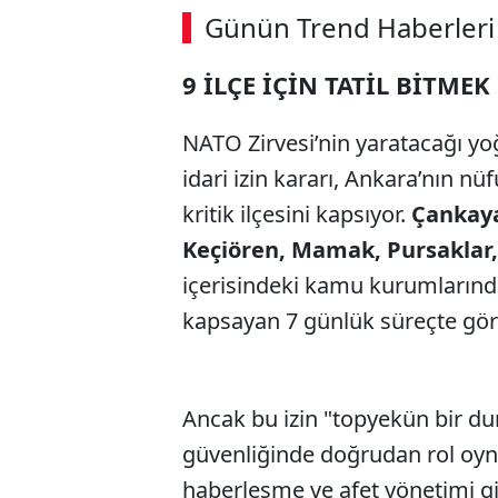
Günün Trend Haberleri
9 İLÇE İÇİN TATİL BİTME
NATO Zirvesi’nin yaratacağı y
idari izin kararı, Ankara’nın n
kritik ilçesini kapsıyor.
Çankaya
Keçiören, Mamak, Pursaklar,
içerisindeki kamu kurumlarında
kapsayan 7 günlük süreçte gör
Ancak bu izin "topyekün bir du
güvenliğinde doğrudan rol oynay
haberleşme ve afet yönetimi gib