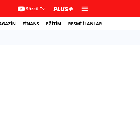
Sözcü Tv
AGAZİN
FİNANS
EĞİTİM
RESMİ İLANLAR