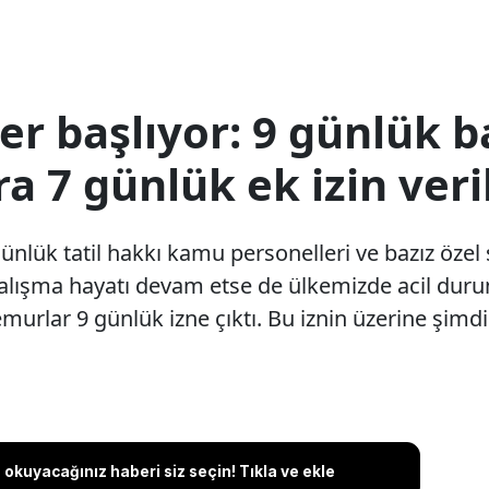
iğer başlıyor: 9 günlük
a 7 günlük ek izin veri
lük tatil hakkı kamu personelleri ve bazız özel s
çalışma hayatı devam etse de ülkemizde acil dur
rlar 9 günlük izne çıktı. Bu iznin üzerine şimdi b
okuyacağınız haberi siz seçin! Tıkla ve ekle