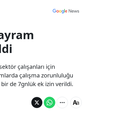
 bayram
ldi
ektör çalışanları için
umlarda çalışma zorunluluğu
ir de 7gnlük ek izin verildi.