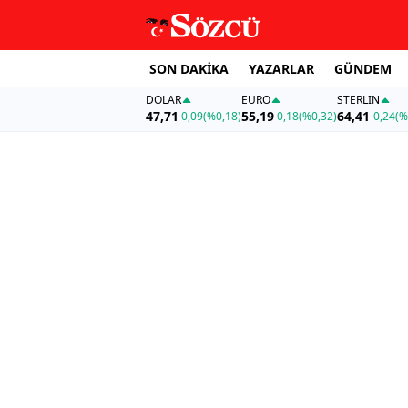
SON DAKİKA
YAZARLAR
GÜNDEM
DOLAR
EURO
STERLIN
47,71
55,19
64,41
0,09
(%0,18)
0,18
(%0,32)
0,24
(%