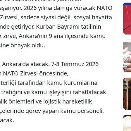
e yaşanıyor. 2026 yılına damga vuracak NATO
rvesi, sadece siyasi değil, sosyal hayatta
de getiriyor. Kurban Bayramı tatilinin
 zirve, Ankara’nın 9 ana ilçesinde kamu
esine önayak oldu.
 Ankara’da atacak. 7-8 Temmuz 2026
n NATO Zirvesi öncesinde,
terliği tarafından kamu kurumlarına
trafiğini ve kamu işleyişini rahatlatacak
k önlemleri ve lojistik hareketlilik
lçelerinde görev yapan kamu personeli,
lacak.