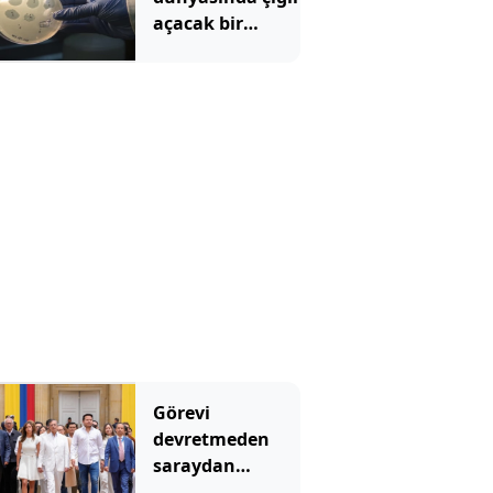
açacak bir
gelişme: Yapay
zeka virüs üretti
Görevi
devretmeden
saraydan
ayrıldı: Yeni