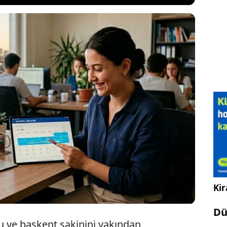
ftasında 9 günlük tatil hakkı kamu personelleri ve
çalışanları için tanımlanmıştı. Özel sektörde çalışma
 de ülkemizde acil durumlarda çalışma
meslekler dışında tüm memurlar 9 günlük izne
rine şimdi bir de 7gnlük ek izin verildi.
Kir
Dü
 ve başkent sakinini yakından