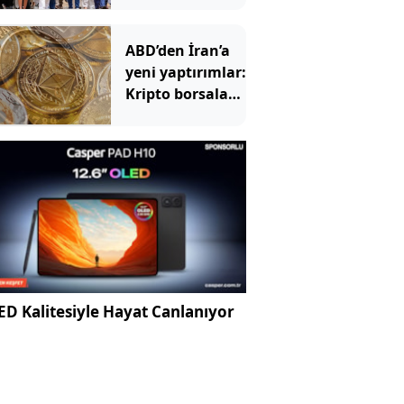
başkan ‘Sarayı
müzeye
ABD’den İran’a
çevireceğim’
yeni yaptırımlar:
demişti
Kripto borsaları
hedefte
D Kalitesiyle Hayat Canlanıyor