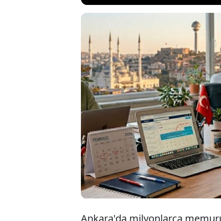
Kurban Bayramı ha
bazız özel sektör 
hayatı devam etse
zorunluluğu olan 
çıktı. Bu iznin üze
Ankara'da milyonlarca memuru