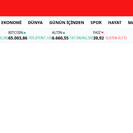
EKONOMİ
DÜNYA
GÜNÜN İÇİNDEN
SPOR
HAYAT
M
BITCOIN
ALTIN
FAİZ
65.003,86
6.660,55
39,92
0,38)
705,97
(%1,10)
167,96
(%2,59)
-0,07
(%-0,17)