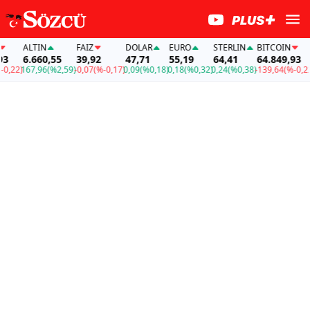
ALTIN
FAİZ
DOLAR
EURO
STERLIN
BITCOIN
A
6.660,55
39,92
47,71
55,19
64,41
64.849,93
6
22)
167,96
(%2,59)
-0,07
(%-0,17)
0,09
(%0,18)
0,18
(%0,32)
0,24
(%0,38)
-139,64
(%-0,22)
1