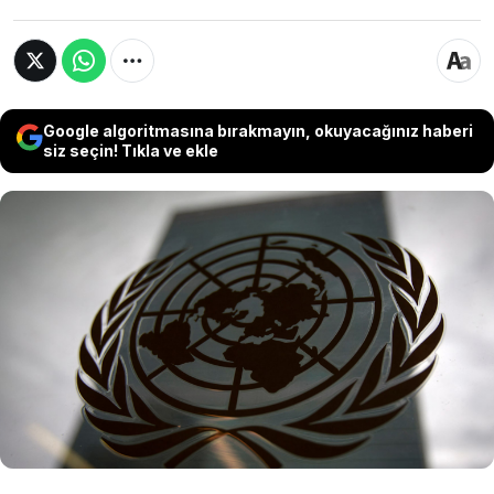
Google algoritmasına bırakmayın, okuyacağınız haberi
siz seçin! Tıkla ve ekle
BM Güvenlik Konseyi, Suriye’de sivillere yönelik
artan şiddeti kınayarak, tüm taraflara saldırıları
durdurma ve insani yardımlara engelsiz erişim
sağlama çağrısı yaptı. Konsey, sivillere yönelik
katliamların faillerinin adalet önüne çıkarılması
gerektiğini vurguladı.