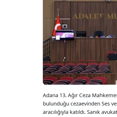
Adan
uyuş
hapis
Adana 13. Ağır Ceza Mahkemesi
bulunduğu cezaevinden Ses ve 
aracılığıyla katıldı. Sanık avu