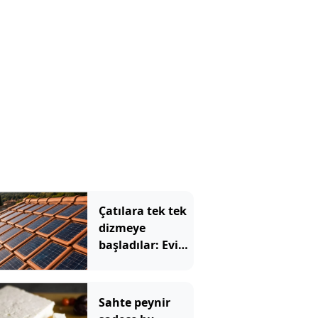
hangisi çıktı
Çatılara tek tek
dizmeye
başladılar: Evin
elektriğini artık
kiremitler
üretecek
Sahte peynir