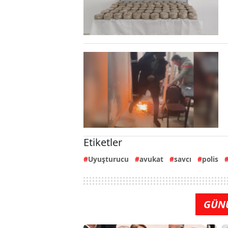
Etiketler
Uyuşturucu
avukat
savcı
polis
GÜN