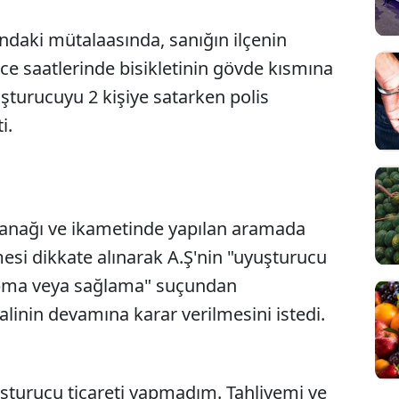
ndaki mütalaasında, sanığın ilçenin
e saatlerinde bisikletinin gövde kısmına
uşturucuyu 2 kişiye satarken polis
i.
utanağı ve ikametinde yapılan aramada
mesi dikkate alınarak A.Ş'nin "uyuşturucu
yapma veya sağlama" suçundan
linin devamına karar verilmesini istedi.
şturucu ticareti yapmadım. Tahliyemi ve