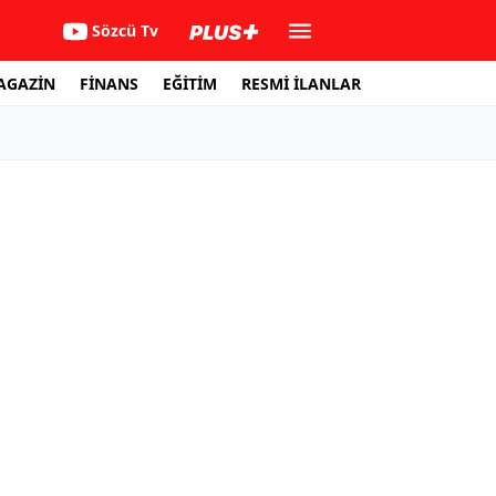
Sözcü Tv
AGAZİN
FİNANS
EĞİTİM
RESMİ İLANLAR