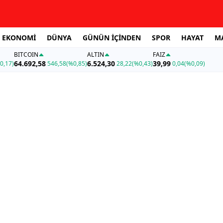
EKONOMİ
DÜNYA
GÜNÜN İÇİNDEN
SPOR
HAYAT
M
BITCOIN
ALTIN
FAİZ
64.692,58
6.524,30
39,99
0,17)
546,58
(%0,85)
28,22
(%0,43)
0,04
(%0,09)