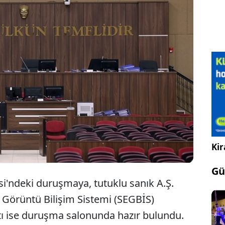
a'nın merkez Seyhan ilçesinde, bisikletiyle
turucu satarken yakalanan tutuklu sanık, 12 yıl 6 ay
 ve 25 bin lira adli para cezasına çarptırıldı.
Kir
Gü
'ndeki duruşmaya, tutuklu sanık A.Ş.
Görüntü Bilişim Sistemi (SEGBİS)
katı ise duruşma salonunda hazır bulundu.