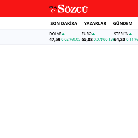
SON DAKİKA
YAZARLAR
GÜNDEM
DOLAR
EURO
STERLIN
47,59
55,08
64,20
0,02
(%0,05)
0,07
(%0,13)
0,11
(%