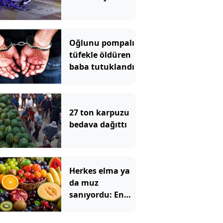
Oğlunu pompalı
tüfekle öldüren
baba tutuklandı
27 ton karpuzu
bedava dağıttı
Herkes elma ya
da muz
sanıyordu: En
çok tok tutan
meyve bakın