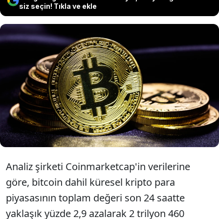
siz seçin! Tıkla ve ekle
Kripto para piyasalarında jeopolitik
risklerin etkisiyle yaşanan satış baskısı,
bitcoinin fiyatını 74 bin doların altına
düşürdü.
Analiz şirketi Coinmarketcap'in verilerine
göre, bitcoin dahil küresel kripto para
piyasasının toplam değeri son 24 saatte
yaklaşık yüzde 2,9 azalarak 2 trilyon 460