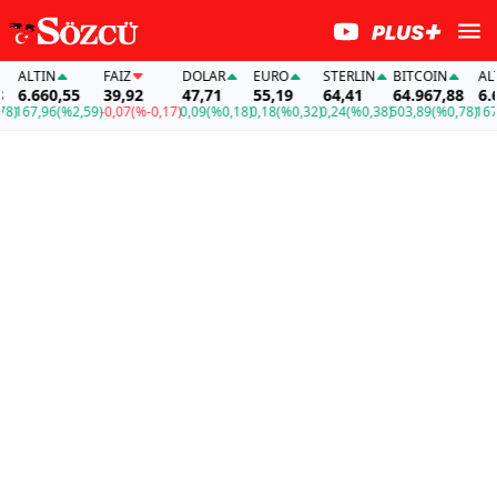
ALTIN
FAİZ
DOLAR
EURO
STERLIN
BITCOIN
ALTI
6.660,55
39,92
47,71
55,19
64,41
64.967,88
6.66
)
167,96
(%2,59)
-0,07
(%-0,17)
0,09
(%0,18)
0,18
(%0,32)
0,24
(%0,38)
503,89
(%0,78)
167,9