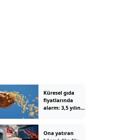
Küresel gıda
fiyatlarında
alarm: 3,5 yılın
zirvesi görüldü
Ona yatıran