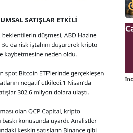
RUMSAL SATIŞLAR ETKİLİ
ik beklentilerin düşmesi, ABD Hazine
i. Bu da risk iştahını düşürerek kripto
 ivme kaybetmesine neden oldu.
an spot Bitcoin ETF'lerinde gerçekleşen
İnc
atlarını negatif etkiledi.1 Nisan'da
tışlar 302,6 milyon dolara ulaştı.
rması olan QCP Capital, kripto
ü baskı konusunda uyardı. Analistler
rındaki keskin satışların Binance gibi