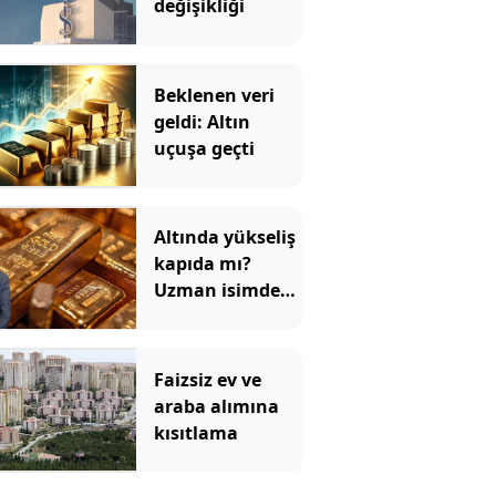
değişikliği
Beklenen veri
geldi: Altın
uçuşa geçti
Altında yükseliş
kapıda mı?
Uzman isimden
ezber bozan
tahmin!
Faizsiz ev ve
araba alımına
kısıtlama