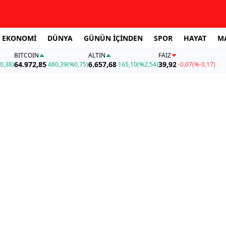
EKONOMİ
DÜNYA
GÜNÜN İÇİNDEN
SPOR
HAYAT
M
BITCOIN
ALTIN
FAİZ
64.972,85
6.657,68
39,92
0,38)
480,39
(%0,75)
165,10
(%2,54)
-0,07
(%-0,17)