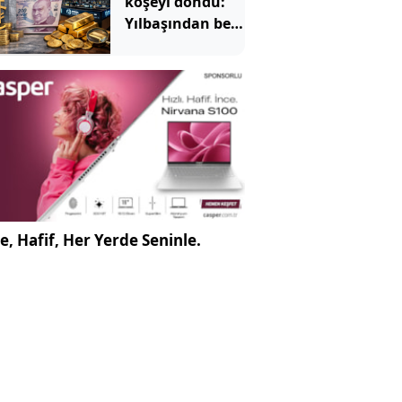
köşeyi döndü:
Yılbaşından beri
en çok
kazandıran oldu
e, Hafif, Her Yerde Seninle.