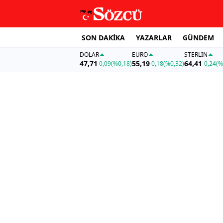
SON DAKİKA
YAZARLAR
GÜNDEM
DOLAR
EURO
STERLIN
47,71
55,19
64,41
0,09
(%0,18)
0,18
(%0,32)
0,24
(%