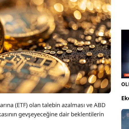
n, ABD Merkez Bankası'nın (Fed) faiz indireceğine
beklentilerin gerilemesi ve borsa yatırım fonlarına
alebinin soğuması nedeniyle sert değer kaybetti.
OLE
Ek
larına (ETF) olan talebin azalması ve ABD
kasının gevşeyeceğine dair beklentilerin