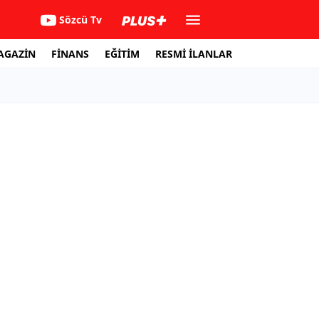
Sözcü Tv
AGAZİN
FİNANS
EĞİTİM
RESMİ İLANLAR