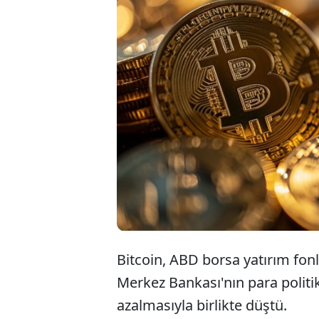
Bitcoi
dönük 
olan t
Bitcoin, ABD borsa yatırım fon
Merkez Bankası'nın para politi
azalmasıyla birlikte düştü.