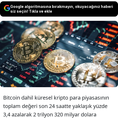
Google algoritmasına bırakmayın, okuyacağınız haberi
siz seçin! Tıkla ve ekle
ABD'de spot bitcoin borsa yatırım
fonlarındaki (ETF) sermaye çıkışlarının
etkisiyle, bitcoin 2 ayın en düşük seviyesi
olan 65 bin 426 dolara kadar geriledi.
Bitcoin dahil küresel kripto para piyasasının
toplam değeri son 24 saatte yaklaşık yüzde
3,4 azalarak 2 trilyon 320 milyar dolara