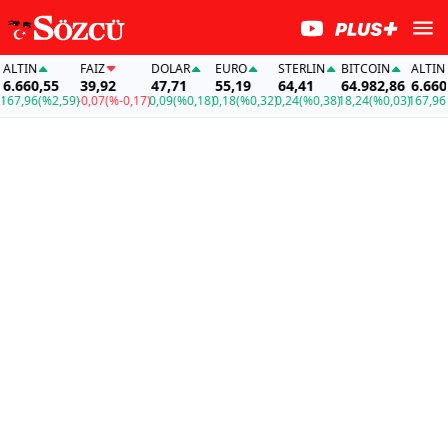
LTIN
FAİZ
DOLAR
EURO
STERLIN
BITCOIN
ALTIN
.660,55
39,92
47,71
55,19
64,41
64.982,86
6.660,5
7,96
(%2,59)
-0,07
(%-0,17)
0,09
(%0,18)
0,18
(%0,32)
0,24
(%0,38)
18,24
(%0,03)
167,96
(%