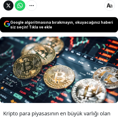
Google algoritmasına bırakmayın, okuyacağınız haberi
siz seçin! Tıkla ve ekle
Bitcoin, geçen hafta 60 bin doların altına inerek
son 20 ayın en düşük seviyelerini test etmesinin
ardından yeniden yükselişe geçti. ETF'lere para
girişlerinin başlaması ve büyük yatırımcıların
alımlarını sürdürmesi fiyatlardaki toparlanmayı
destekledi.
Kripto para piyasasının en büyük varlığı olan