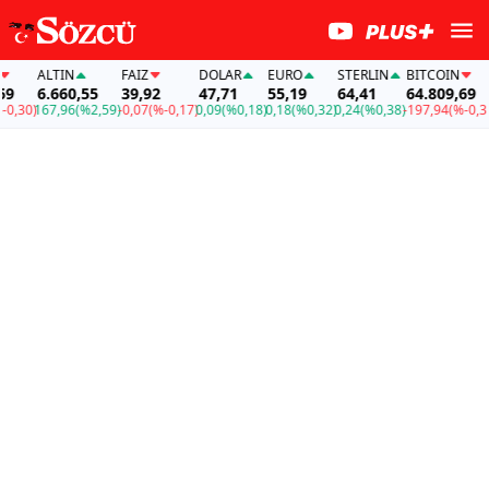
ALTIN
FAİZ
DOLAR
EURO
STERLIN
BITCOIN
A
6.660,55
39,92
47,71
55,19
64,41
64.809,69
6
30)
167,96
(%2,59)
-0,07
(%-0,17)
0,09
(%0,18)
0,18
(%0,32)
0,24
(%0,38)
-197,94
(%-0,30)
1