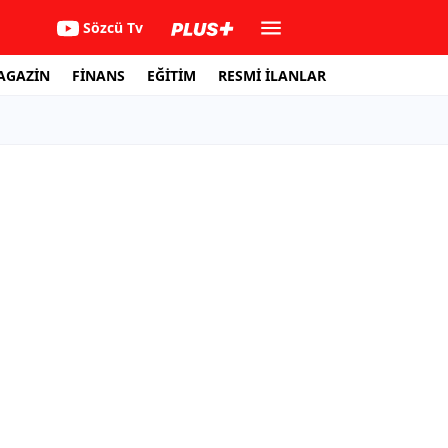
Sözcü Tv
AGAZİN
FİNANS
EĞİTİM
RESMİ İLANLAR