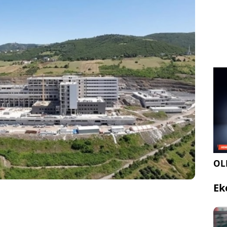
Hastanesi projesinde maliyet artışı durmuyor:
 milyar 69 milyon liraya ihale edilen 900 yataklı
unlu revizyon çalışmaları için pazarlık usulüyle
lyon liralık yeni ihaleyi yine aynı şirket üstlendi.
OLE
Ek