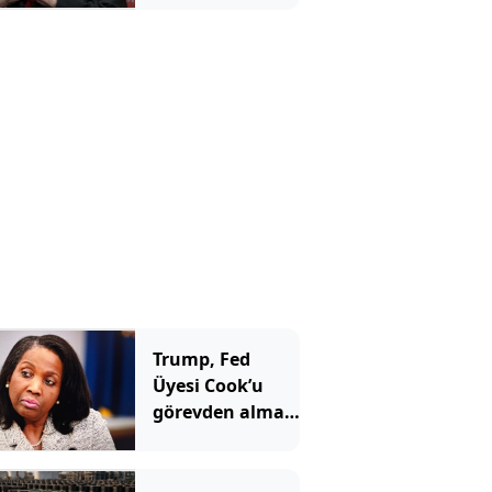
yatırımcılara
aynı mesajı
verdi
Trump, Fed
Üyesi Cook’u
görevden alma
girişimini
yeniden başlattı