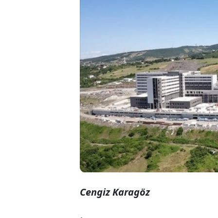
Samsun Şehir 
2020 yılında 1
hastanenin zor
açılan 440,5 mi
Cengiz Karagöz