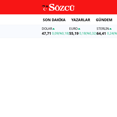
SON DAKİKA
YAZARLAR
GÜNDEM
DOLAR
EURO
STERLIN
47,71
55,19
64,41
0,09
(%0,18)
0,18
(%0,32)
0,24
(%