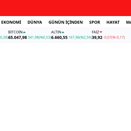
EKONOMİ
DÜNYA
GÜNÜN İÇİNDEN
SPOR
HAYAT
M
BITCOIN
ALTIN
FAİZ
65.047,98
6.660,55
39,92
0,38)
341,98
(%0,53)
167,96
(%2,59)
-0,07
(%-0,17)