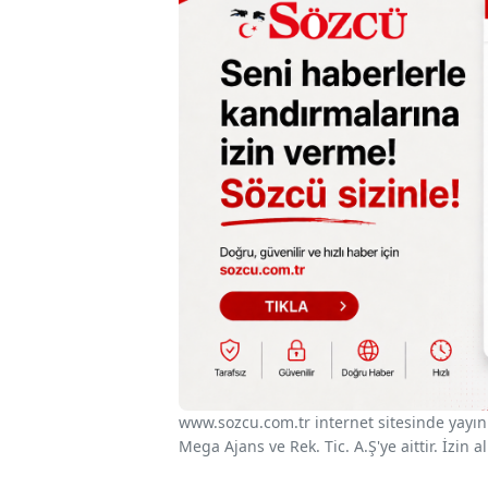
www.sozcu.com.tr internet sitesinde yayınla
Mega Ajans ve Rek. Tic. A.Ş'ye aittir. İzin