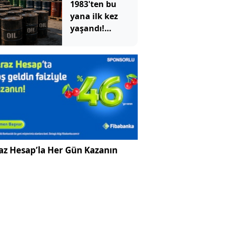
1983'ten bu
yana ilk kez
yaşandı!
ABD'nin devasa
depoları hızla
eriyor
az Hesap’la Her Gün Kazanın