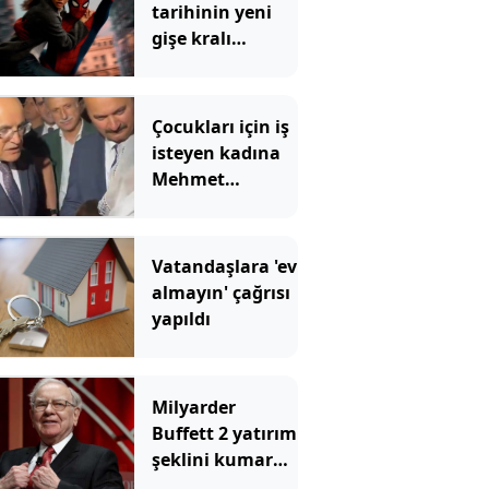
tarihinin yeni
gişe kralı
Örümcek Adam
rekoru yıktı
geçti
Çocukları için iş
isteyen kadına
Mehmet
Şimşek'ten
Kürtçe cevap
Vatandaşlara 'ev
almayın' çağrısı
yapıldı
Milyarder
Buffett 2 yatırım
şeklini kumara
benzetti ve tüm