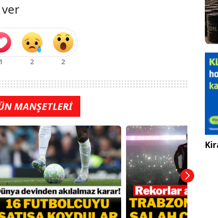
 ver
ÜN MANŞETLERİ
Kir