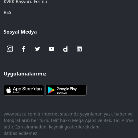
KVKK Başvuru Formu
RSS
Sosyal Medya
Uygulamalarımız
www.sozcu.com.tr internet sitesinde yayınlanan yazı, haber ve
fotoğrafların her türlü telif hakkı Mega Ajans ve Rek. Tic. A.Ş'ye
aittir. İzin alınmadan, kaynak gösterilerek dahi
iktibas edilemez.