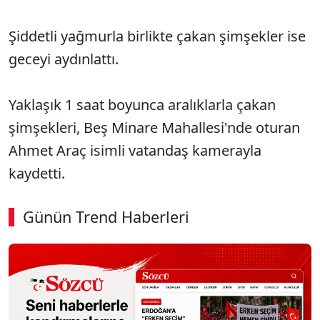
Şiddetli yağmurla birlikte çakan şimşekler ise
geceyi aydınlattı.
Yaklaşık 1 saat boyunca aralıklarla çakan
şimşekleri, Beş Minare Mahallesi'nde oturan
Ahmet Araç isimli vatandaş kamerayla
kaydetti.
Günün Trend Haberleri
00:02
/ 02:14
Sesi Aç