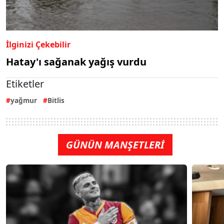
İlginizi Çekebilir
Hatay'ı sağanak yağış vurdu
Etiketler
yağmur
Bitlis
GÜNÜN MANŞETLERİ