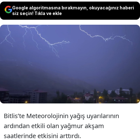
Google algoritmasına bırakmayın, okuyacağınız haberi
siz seçin! Tıkla ve ekle
Bitlis’te akşam saatlerinde sağanak yağış
etkili olurken, çakan şimşekler geceyi
aydınlattı. Şimşeklerin geceyi aydınlattığı
anlar kamera ile görüntülendi.
Bitlis’te Meteorolojinin yağış uyarılarının
ardından etkili olan yağmur akşam
saatlerinde etkisini arttırdı.