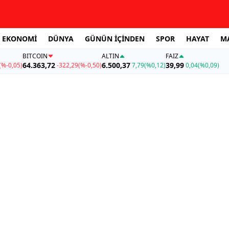
EKONOMİ
DÜNYA
GÜNÜN İÇİNDEN
SPOR
HAYAT
M
BITCOIN
ALTIN
FAİZ
64.363,72
6.500,37
39,99
(%-0,05)
-322,29
(%-0,50)
7,79
(%0,12)
0,04
(%0,09)