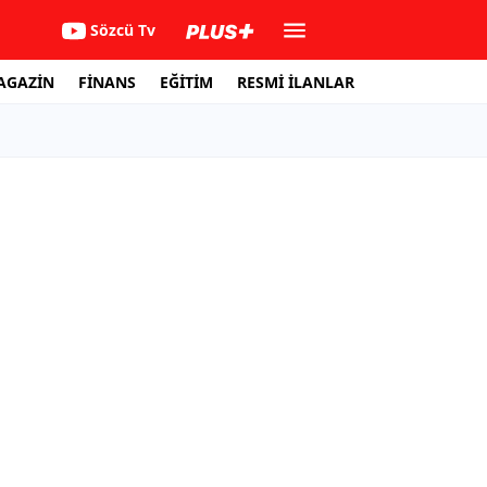
Sözcü Tv
AGAZİN
FİNANS
EĞİTİM
RESMİ İLANLAR