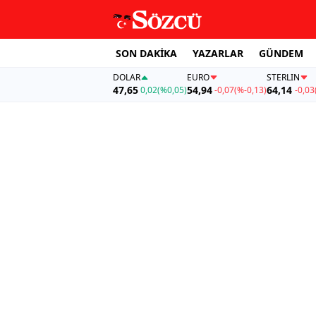
SON DAKİKA
YAZARLAR
GÜNDEM
DOLAR
EURO
STERLIN
47,65
54,94
64,14
0,02
(%0,05)
-0,07
(%-0,13)
-0,03