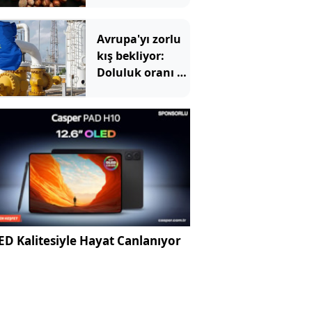
Avrupa'yı zorlu
kış bekliyor:
Doluluk oranı 15
yılın en
düşüğünde
D Kalitesiyle Hayat Canlanıyor