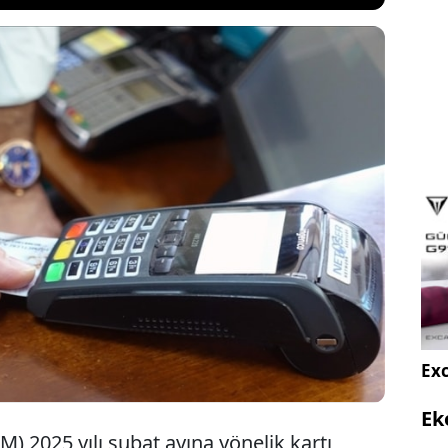
 Kart Merkezi (BKM), kredi kartları, banka kartları
i kartlar ile şubatta yapılan toplam ödeme
 önceki yılın aynı dönemine kıyasla yüzde 50 artış
.522,8 milyar TL olduğunu açıkladı.
Exc
Ek
) 2025 yılı şubat ayına yönelik kartı