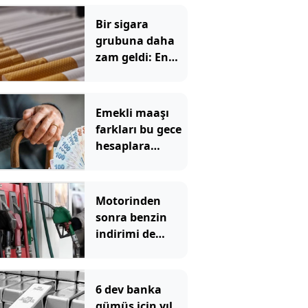
Bir sigara
grubuna daha
zam geldi: En
yüksek fiyat 130
TL oldu
Emekli maaşı
farkları bu gece
hesaplara
yatıyor
Motorinden
sonra benzin
indirimi de
pompadan önce
uçtu
6 dev banka
gümüş için yıl