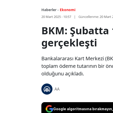
Haberler -
Ekonomi
20 Mart 2025 - 10:57
Güncellenme:
20 Mart 
BKM: Şubatta 1
gerçekleşti
Bankalararası Kart Merkezi (BKM
toplam ödeme tutarının bir önc
olduğunu açıkladı.
AA
Google algoritmasına bırakmayın, 