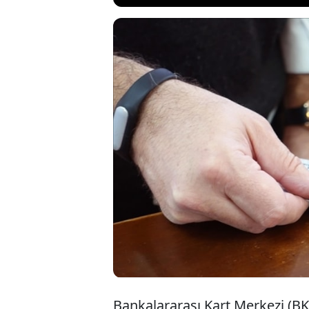
Bankalararası
ve ön ödemel
tutarının bir
göstererek 1
Bankalararası Kart Merkezi (BKM