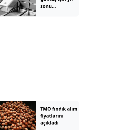
sonu
beklentilerini
açıkladı
TMO fındık alım
fiyatlarını
açıkladı