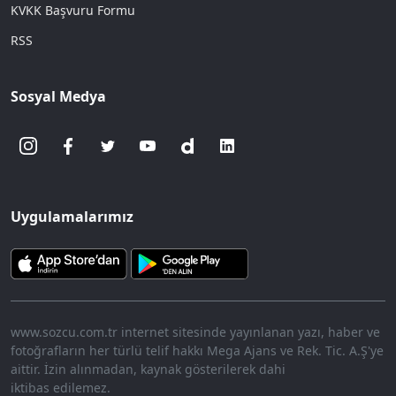
KVKK Başvuru Formu
RSS
Sosyal Medya
Uygulamalarımız
www.sozcu.com.tr internet sitesinde yayınlanan yazı, haber ve
fotoğrafların her türlü telif hakkı Mega Ajans ve Rek. Tic. A.Ş'ye
aittir. İzin alınmadan, kaynak gösterilerek dahi
iktibas edilemez.