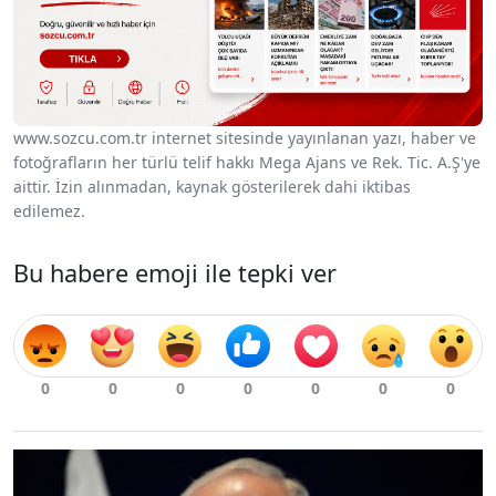
www.sozcu.com.tr internet sitesinde yayınlanan yazı, haber ve
fotoğrafların her türlü telif hakkı Mega Ajans ve Rek. Tic. A.Ş'ye
aittir. İzin alınmadan, kaynak gösterilerek dahi iktibas
edilemez.
Bu habere emoji ile tepki ver