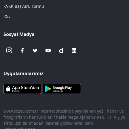
KVKK Başvuru Formu
RSS
Sosyal Medya
Uygulamalarımız
www.sozcu.com.tr internet sitesinde yayınlanan yazı, haber ve
fotoğrafların her türlü telif hakkı Mega Ajans ve Rek. Tic. A.Ş'ye
aittir. İzin alınmadan, kaynak gösterilerek dahi