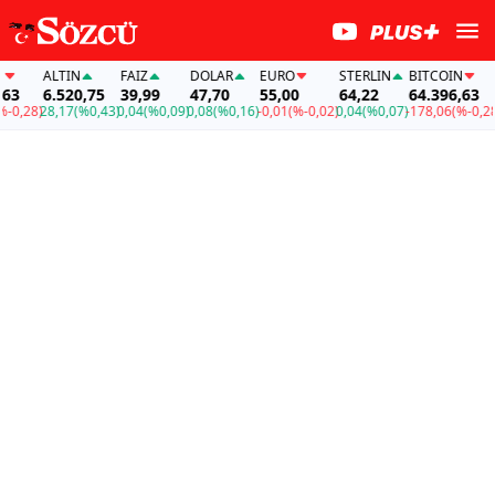
ALTIN
FAİZ
DOLAR
EURO
STERLIN
BITCOIN
A
6.520,75
39,99
47,70
55,00
64,22
64.396,63
6
,28)
28,17
(%0,43)
0,04
(%0,09)
0,08
(%0,16)
-0,01
(%-0,02)
0,04
(%0,07)
-178,06
(%-0,28)
28