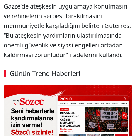
Gazze'de ateşkesin uygulamaya konulmasını
ve rehinelerin serbest bırakılmasını
memnuniyetle karşıladığını belirten Guterres,
“Bu ateşkesin yardımların ulaştırılmasında
önemli güvenlik ve siyasi engelleri ortadan
kaldırması zorunludur” ifadelerini kullandı.
Günün Trend Haberleri
00:02
/ 09:08
Sesi Aç