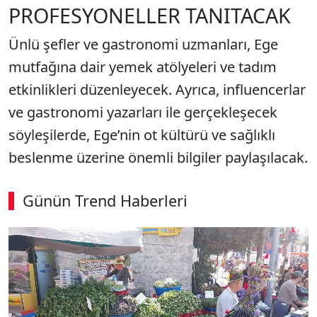
PROFESYONELLER TANITACAK
Ünlü şefler ve gastronomi uzmanları, Ege
mutfağına dair yemek atölyeleri ve tadım
etkinlikleri düzenleyecek. Ayrıca, influencerlar
ve gastronomi yazarları ile gerçekleşecek
söyleşilerde, Ege’nin ot kültürü ve sağlıklı
beslenme üzerine önemli bilgiler paylaşılacak.
Günün Trend Haberleri
00:02
/ 06:57
Sesi Aç