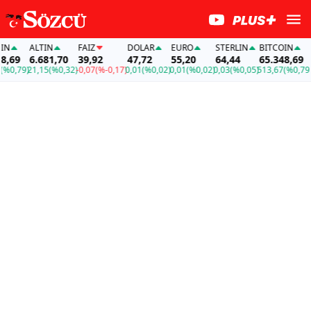
ALTIN
FAİZ
DOLAR
EURO
STERLIN
BITCOIN
AL
69
6.681,70
39,92
47,72
55,20
64,44
65.348,69
6.
0,79)
21,15
(%0,32)
-0,07
(%-0,17)
0,01
(%0,02)
0,01
(%0,02)
0,03
(%0,05)
513,67
(%0,79)
21