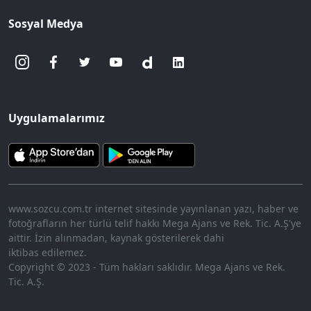
Sosyal Medya
Uygulamalarımız
www.sozcu.com.tr internet sitesinde yayınlanan yazı, haber ve
fotoğrafların her türlü telif hakkı Mega Ajans ve Rek. Tic. A.Ş'ye
aittir. İzin alınmadan, kaynak gösterilerek dahi
iktibas edilemez.
Copyright © 2023 - Tüm hakları saklıdır. Mega Ajans ve Rek.
Tic. A.Ş.