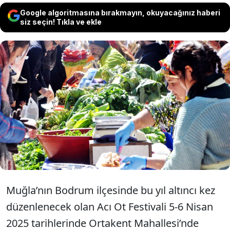
Google algoritmasına bırakmayın, okuyacağınız haberi
siz seçin! Tıkla ve ekle
Muğla’nın Bodrum ilçesinde bu yıl altıncı
kez düzenlenecek olan Acı Ot Festivali 5-6
Nisan 2025 tarihlerinde Ortakent
Mahallesi’nde gerçekleştirilecek.
Muğla’nın Bodrum ilçesinde bu yıl altıncı kez
düzenlenecek olan Acı Ot Festivali 5-6 Nisan
2025 tarihlerinde Ortakent Mahallesi’nde