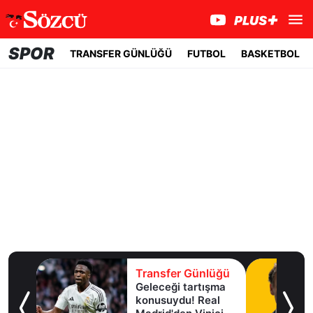
SPOR
TRANSFER GÜNLÜĞÜ
FUTBOL
BASKETBOL
lüğü
Transfer Günlüğü
Geleceği tartışma
aha
konusuydu! Real