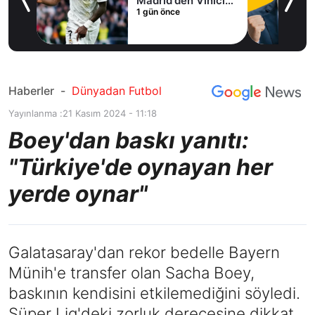
Madrid'den Vinicius
1 gün önce
Junior kararı
Haberler
-
Dünyadan Futbol
Yayınlanma :
21 Kasım 2024 - 11:18
Boey'dan baskı yanıtı:
"Türkiye'de oynayan her
yerde oynar"
Galatasaray'dan rekor bedelle Bayern
Münih'e transfer olan Sacha Boey,
baskının kendisini etkilemediğini söyledi.
Süper Lig'deki zorluk derecesine dikkat