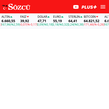
LTIN
FAİZ
DOLAR
EURO
STERLIN
BITCOIN
ALTIN
.660,55
39,92
47,71
55,19
64,41
64.821,52
6.660
7,96
(%2,59)
-0,07
(%-0,17)
0,09
(%0,18)
0,18
(%0,32)
0,24
(%0,38)
-171,46
(%-0,26)
167,96