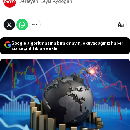
Derleyen: Leyla Aydoğan
Google algoritmasına bırakmayın, okuyacağınız haberi
siz seçin! Tıkla ve ekle
Bank of America Baş Stratejisti Michael Hartnett,
yapay zeka odaklı hisselerde oluşan
yoğunlaşmanın geçmişteki teknoloji balonlarını
hatırlattığını belirtti. Hartnett, piyasalarda olası
bir düzeltme riskine dikkat çekerek yatırımcıların
daha temkinli hareket etmesi gerektiğini ifade
etti.