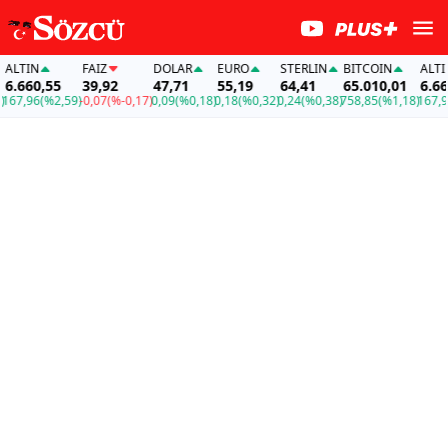
LTIN
FAİZ
DOLAR
EURO
STERLIN
BITCOIN
ALTIN
.660,55
39,92
47,71
55,19
64,41
65.010,01
6.660,
67,96
(%2,59)
-0,07
(%-0,17)
0,09
(%0,18)
0,18
(%0,32)
0,24
(%0,38)
758,85
(%1,18)
167,96
(