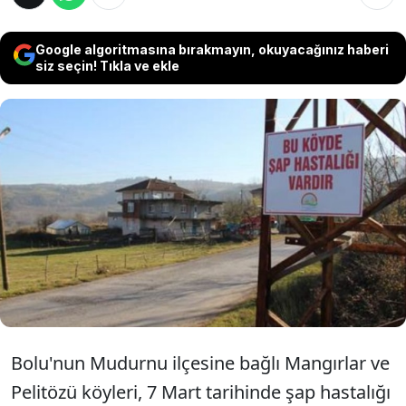
Google algoritmasına bırakmayın, okuyacağınız haberi
siz seçin! Tıkla ve ekle
Bolu’nun Mudurnu ilçesinde, Mangırlar ve
Pelitözü köyleri şap hastalığı nedeniyle
karantinaya alındı. Bölgedeki 22 köyde ise
hayvan giriş çıkışı geçici olarak yasaklandı ve
tedbirler alındı.
Bolu'nun Mudurnu ilçesine bağlı Mangırlar ve
Pelitözü köyleri, 7 Mart tarihinde şap hastalığı