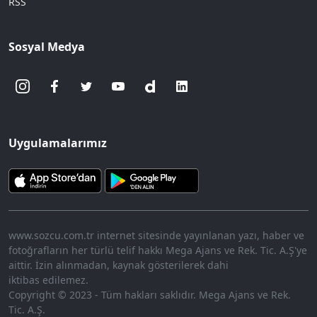
RSS
Sosyal Medya
Uygulamalarımız
www.sozcu.com.tr internet sitesinde yayınlanan yazı, haber ve
fotoğrafların her türlü telif hakkı Mega Ajans ve Rek. Tic. A.Ş'ye
aittir. İzin alınmadan, kaynak gösterilerek dahi
iktibas edilemez.
Copyright © 2023 - Tüm hakları saklıdır. Mega Ajans ve Rek.
Tic. A.Ş.