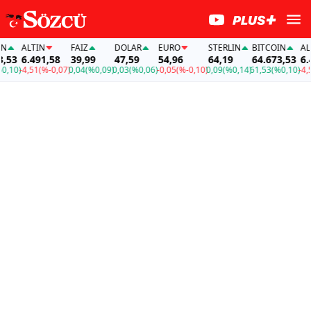
ALTIN
FAİZ
DOLAR
EURO
STERLIN
BITCOIN
ALTI
53
6.491,58
39,99
47,59
54,96
64,19
64.673,53
6.49
10)
-4,51
(%-0,07)
0,04
(%0,09)
0,03
(%0,06)
-0,05
(%-0,10)
0,09
(%0,14)
61,53
(%0,10)
-4,51