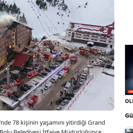
8 kişinin hayatını kaybettiği Bolu'daki otel
angınıyla ilgili Bolu Belediyesi İtfaiye
üdürlüğünce düzenlenen rapor tamamlandı.
OLE
Gü
nde 78 kişinin yaşamını yitirdiği Grand
n Bolu Belediyesi İtfaiye Müdürlüğünce