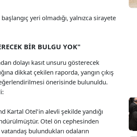
başlangıç yeri olmadığı, yalnızca sirayete
RECEK BİR BULGU YOK"
ndan dolayı kasıt unsuru gösterecek
ına dikkat çekilen raporda, yangın çıkış
değerlendirilmesi önerisinde bulunuldu.
i:
d Kartal Otel'in alevli şekilde yandığı
öndürülmüştür. Otel ön cephesinden
a vatandaş bulundukları odaların