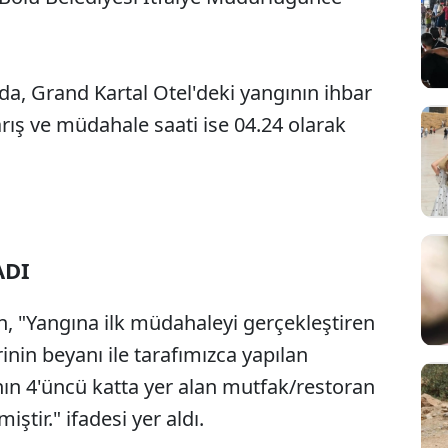
.
a, Grand Kartal Otel'deki yangının ihbar
varış ve müdahale saati ise 04.24 olarak
ADI
n, "Yangına ilk müdahaleyi gerçekleştiren
inin beyanı ile tarafımızca yapılan
ın 4'üncü katta yer alan mutfak/restoran
tir." ifadesi yer aldı.