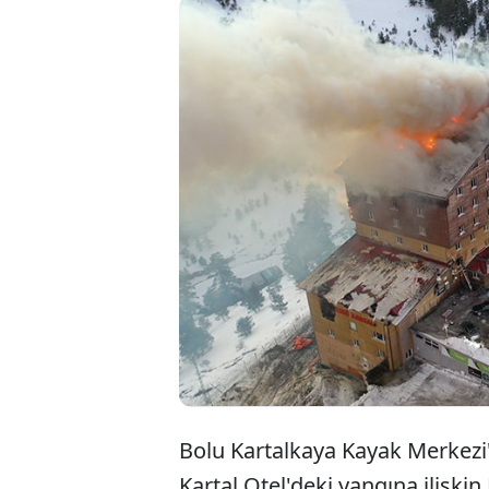
7
y
M
Bolu Kartalkaya Kayak Merkezi'
Kartal Otel'deki yangına ilişki