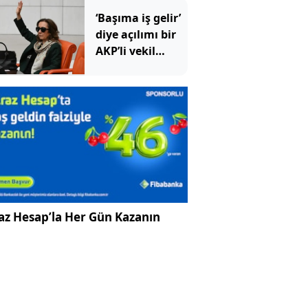
‘Başıma iş gelir’
diye açılımı bir
AKP’li vekil
imzalamadı
az Hesap’la Her Gün Kazanın