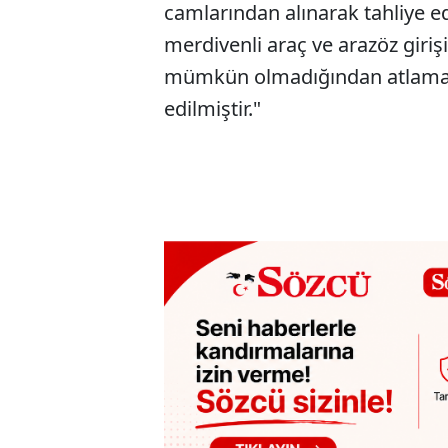
camlarından alınarak tahliye ed
merdivenli araç ve arazöz giriş
mümkün olmadığından atlama ya
edilmiştir."