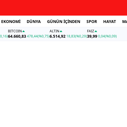
EKONOMİ
DÜNYA
GÜNÜN İÇİNDEN
SPOR
HAYAT
M
BITCOIN
ALTIN
FAİZ
64.660,83
6.514,92
39,99
0,16)
478,44
(%0,75)
18,83
(%0,29)
0,04
(%0,09)