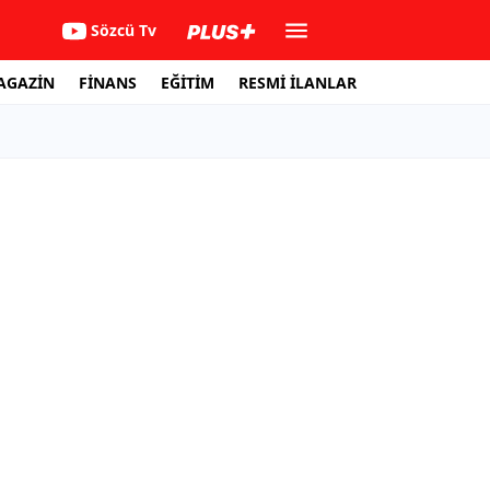
Sözcü Tv
AGAZİN
FİNANS
EĞİTİM
RESMİ İLANLAR