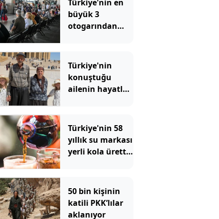
Türkiye'nin en
büyük 3
otogarından
biriydi: Tahliye
kararı verildi
Türkiye'nin
konuştuğu
ailenin hayatları
böyle çalınmış
Türkiye'nin 58
yıllık su markası
yerli kola üretti:
81 ilde satışa
çıkardı
50 bin kişinin
katili PKK’lılar
aklanıyor