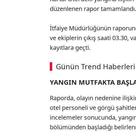
düzenlenen rapor tamamlandı
İtfaiye Müdürlüğünün raporund
ve ekiplerin çıkış saati 03.30, 
kayıtlara geçti.
ABERİ OKU
➜
Günün Trend Haberleri
YANGIN MUTFAKTA BAŞL
SÖZCÜ SON DAKİKA
Raporda, olayın nedenine ilişki
otel personeli ve görgü şahitler
incelemeler sonucunda, yangın
bölümünden başladığı belirlenmiş