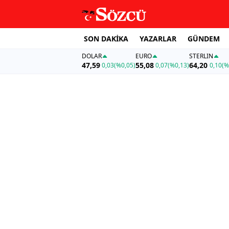
SON DAKİKA
YAZARLAR
GÜNDEM
DOLAR
EURO
STERLIN
47,59
55,08
64,20
0,03
(%0,05)
0,07
(%0,13)
0,10
(%