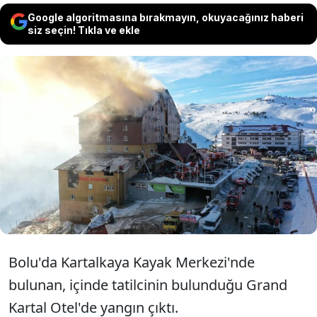
Google algoritmasına bırakmayın, okuyacağınız haberi
siz seçin! Tıkla ve ekle
Cumhurbaşkanı Erdoğan, Bolu
Kartalkaya'da yaşanan ve 61 vatandaşın
hayatını kaybettiği facianın ardından bir
günlük milli yas ilan edildiğini açıkladı
Bolu'da Kartalkaya Kayak Merkezi'nde
bulunan, içinde tatilcinin bulunduğu Grand
Kartal Otel'de yangın çıktı.