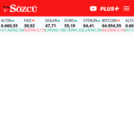
TIN
FAİZ
DOLAR
EURO
STERLIN
BITCOIN
ALTIN
660,55
39,92
47,71
55,19
64,41
64.954,55
6.660,5
,96
(%2,59)
-0,07
(%-0,17)
0,09
(%0,18)
0,18
(%0,32)
0,24
(%0,38)
-66,63
(%-0,10)
167,96
(%