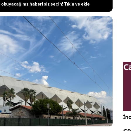
okuyacağınız haberi siz seçin! Tıkla ve ekle
den Altay'ın borcunun 1 milyar TL'ye ulaştığının
taki olağanüstü genel kurulda başkan adayı
bra edilen yönetim görevde kalırken, siyah-
ngre kararı almak için yönetime talip olacak bir
ekliyor. Kongrede yeniden aday olmayan Başkan
mcı arayışlarını sürdürdüğü ifade edildi.
İnc