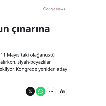
un çınarına
ı 11 Mayıs'taki olağanüstü
ırken, siyah-beyazlılar
bekliyor. Kongrede yeniden aday