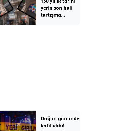
150 yıllık tarihi
yerin son hali
tartışma
konusu oldu:
Çiçek
Pasajı'ndaki
görüntü tepki
çekti
Düğün gününde
katil oldu!