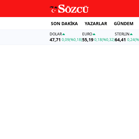
SON DAKİKA
YAZARLAR
GÜNDEM
DOLAR
EURO
STERLIN
47,71
55,19
64,41
0,09
(%0,18)
0,18
(%0,32)
0,24
(%