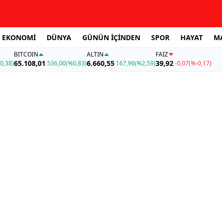
EKONOMİ
DÜNYA
GÜNÜN İÇİNDEN
SPOR
HAYAT
M
BITCOIN
ALTIN
FAİZ
65.108,01
6.660,55
39,92
0,38)
536,00
(%0,83)
167,96
(%2,59)
-0,07
(%-0,17)