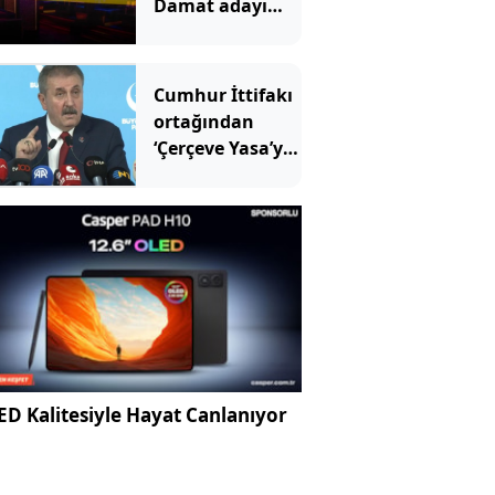
Damat adayı
dünyaevi yerine
cezaevine girdi
Cumhur İttifakı
ortağından
‘Çerçeve Yasa’ya
tepki
D Kalitesiyle Hayat Canlanıyor