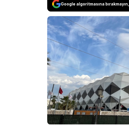
Google algoritmasına bırakmayın, 
3'üncü Lig kulüplerin
açıklandığı 11 Mayıs'
çıkmaması nedeniyle i
beyazlılar yeniden ko
ismin netleşmesini b
Sinan Kanlı'nın yatırı