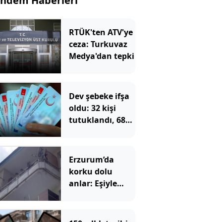
ndem Haberleri
RTÜK'ten ATV'ye
ceza: Turkuvaz
Medya'dan tepki
Dev şebeke ifşa
oldu: 32 kişi
tutuklandı, 687
kişinin
vatandaşlığı
iptal edilecek
Erzurum’da
korku dolu
anlar: Eşiyle
barışmak için 2
çocuğunu rehin
aldı