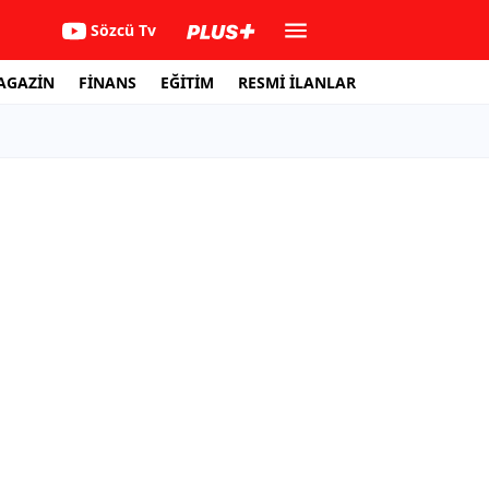
Sözcü Tv
AGAZİN
FİNANS
EĞİTİM
RESMİ İLANLAR