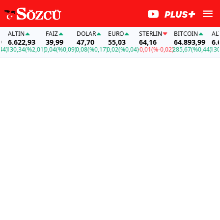
ALTIN
FAİZ
DOLAR
EURO
STERLIN
BITCOIN
ALTI
6.622,93
39,99
47,70
55,03
64,16
64.893,99
6.62
)
130,34
(%2,01)
0,04
(%0,09)
0,08
(%0,17)
0,02
(%0,04)
-0,01
(%-0,02)
285,67
(%0,44)
130,3