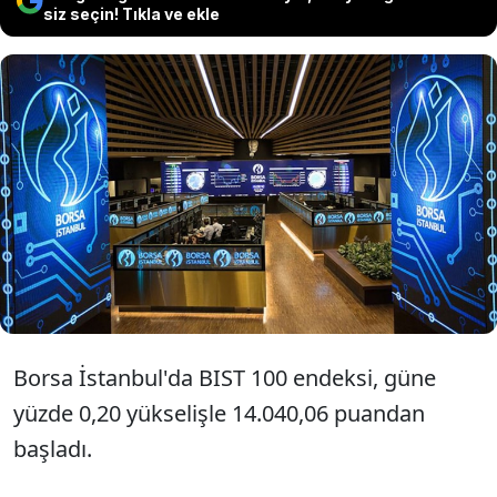
siz seçin! Tıkla ve ekle
Borsa İstanbul BIST 100 endeksi
haftanın dördüncü işlem gününe
yüzde 0,20 yükselişle 14.040,06
puandan başladı.
Borsa İstanbul'da BIST 100 endeksi, güne
yüzde 0,20 yükselişle 14.040,06 puandan
başladı.