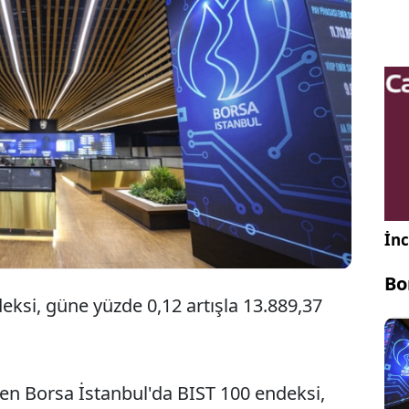
Borsa İstanbul BIST 100 endeksi haftanın son
işlem gününe yüzde 0,12 artışla 13.889,37
puandan başladı.
İnc
Bo
eksi, güne yüzde 0,12 artışla 13.889,37
leyen Borsa İstanbul'da BIST 100 endeksi,