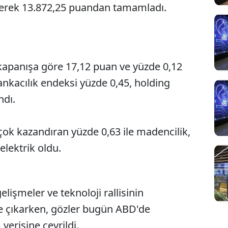
erek 13.872,25 puandan tamamladı.
kapanışa göre 17,12 puan ve yüzde 0,12
Sesi Aç
Bankacılık endeksi yüzde 0,45, holding
ndı.
çok kazandıran yüzde 0,63 ile madencilik,
elektrik oldu.
elişmeler ve teknoloji rallisinin
e çıkarken, gözler bugün ABD'de
verisine çevrildi.