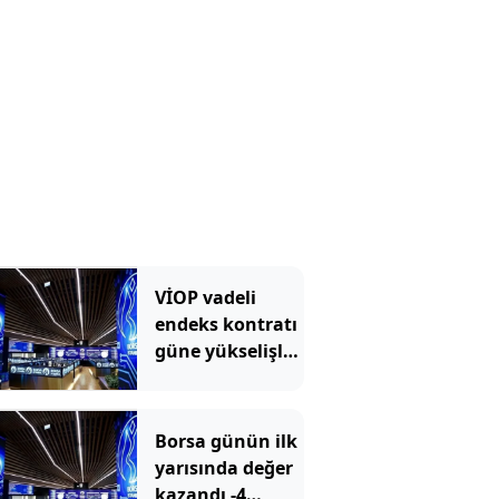
VİOP vadeli
endeks kontratı
güne yükselişle
başladı - 5
Ağustos 2026
Borsa günün ilk
yarısında değer
kazandı -4