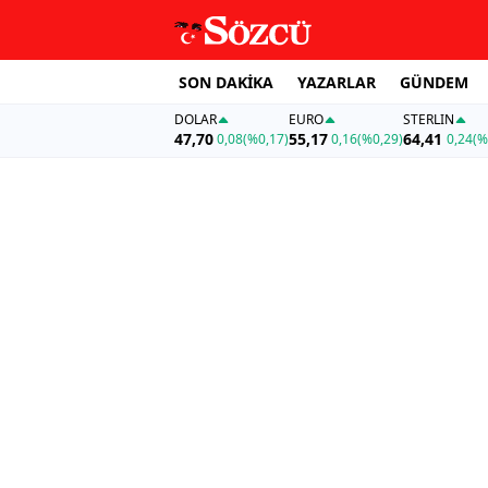
SON DAKİKA
YAZARLAR
GÜNDEM
DOLAR
EURO
STERLIN
47,70
55,17
64,41
0,08
(%0,17)
0,16
(%0,29)
0,24
(%