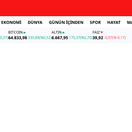
EKONOMİ
DÜNYA
GÜNÜN İÇİNDEN
SPOR
HAYAT
M
BITCOIN
ALTIN
FAİZ
64.833,98
6.667,95
39,92
0,37)
335,89
(%0,52)
175,37
(%2,70)
-0,07
(%-0,17)