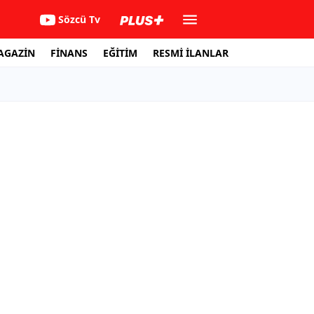
Sözcü Tv
AGAZİN
FİNANS
EĞİTİM
RESMİ İLANLAR