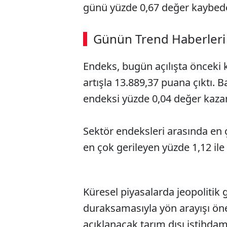
günü yüzde 0,67 değer kaybed
ABERİ OKU
➜
Günün Trend Haberleri
00:02
/ 08:15
Endeks, bugün açılışta önceki 
artışla 13.889,37 puana çıktı. 
endeksi yüzde 0,04 değer kaza
Sektör endeksleri arasında en 
en çok gerileyen yüzde 1,12 ile 
Küresel piyasalarda jeopolitik g
duraksamasıyla yön arayışı ön
açıklanacak tarım dışı istihdam 