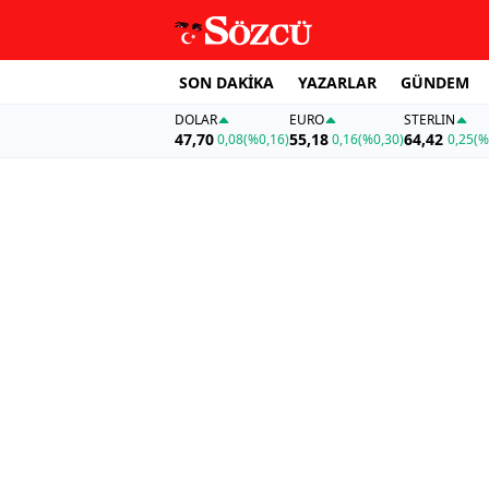
SON DAKİKA
YAZARLAR
GÜNDEM
DOLAR
EURO
STERLIN
47,70
55,18
64,42
0,08
(%0,16)
0,16
(%0,30)
0,25
(%