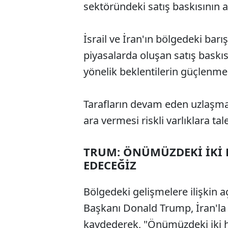
sektöründeki satış baskısının 
İsrail ve İran'ın bölgedeki barı
piyasalarda oluşan satış baskı
yönelik beklentilerin güçlenmes
Tarafların devam eden uzlaşma 
ara vermesi riskli varlıklara tal
TRUM: ÖNÜMÜZDEKİ İKİ H
EDECEĞİZ
Bölgedeki gelişmelere ilişkin 
Başkanı Donald Trump, İran'la a
kaydederek, "Önümüzdeki iki ha