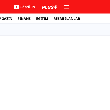
Sözcü Tv
AGAZİN
FİNANS
EĞİTİM
RESMİ İLANLAR