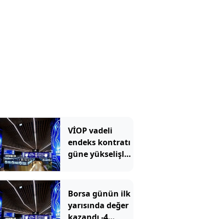
VİOP vadeli
endeks kontratı
güne yükselişle
başladı - 5
Ağustos 2026
Borsa günün ilk
yarısında değer
kazandı -4