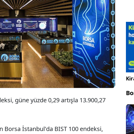
Borsa İstanbul BIST 100 endeksi haftanın ikinci
işlem gününe yüzde 0,29 artışla 13.900,27
puandan başladı.
Kir
Bo
eksi, güne yüzde 0,29 artışla 13.900,27
eyen Borsa İstanbul'da BIST 100 endeksi,