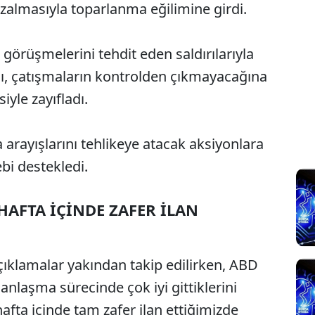
azalmasıyla toparlanma eğilimine girdi.
ş görüşmelerini tehdit eden saldırılarıyla
sı, çatışmaların kontrolden çıkmayacağına
iyle zayıfladı.
arayışlarını tehlikeye atacak aksiyonlara
ebi destekledi.
AFTA İÇİNDE ZAFER İLAN
açıklamalar yakından takip edilirken, ABD
nlaşma sürecinde çok iyi gittiklerini
fta içinde tam zafer ilan ettiğimizde