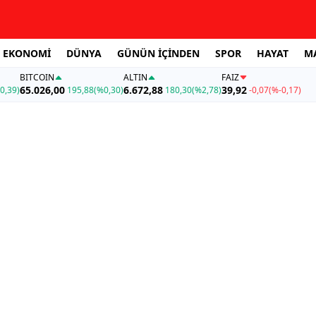
EKONOMİ
DÜNYA
GÜNÜN İÇİNDEN
SPOR
HAYAT
M
BITCOIN
ALTIN
FAİZ
65.026,00
6.672,88
39,92
0,39)
195,88
(%0,30)
180,30
(%2,78)
-0,07
(%-0,17)