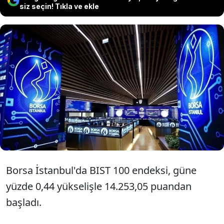
siz seçin! Tıkla ve ekle
Borsa İstanbul BIST 100 endeksi
haftanın dördüncü işlem gününe
yüzde 0,44 yükselişle 14.253,05
puandan başladı.
Borsa İstanbul'da BIST 100 endeksi, güne
yüzde 0,44 yükselişle 14.253,05 puandan
başladı.