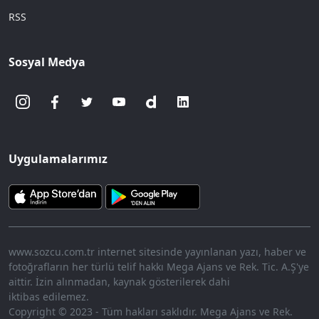
RSS
Sosyal Medya
Uygulamalarımız
www.sozcu.com.tr internet sitesinde yayınlanan yazı, haber ve
fotoğrafların her türlü telif hakkı Mega Ajans ve Rek. Tic. A.Ş'ye
aittir. İzin alınmadan, kaynak gösterilerek dahi
iktibas edilemez.
Copyright © 2023 - Tüm hakları saklıdır. Mega Ajans ve Rek.