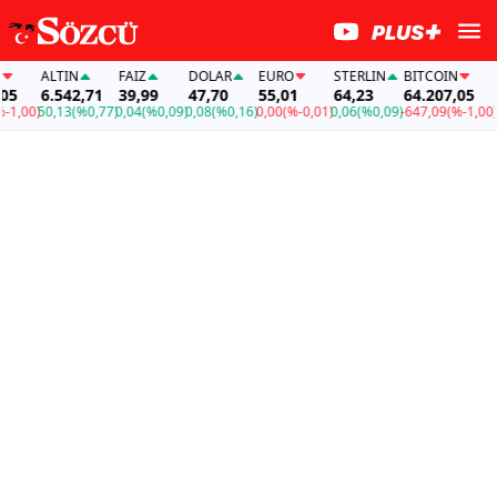
ALTIN
FAİZ
DOLAR
EURO
STERLIN
BITCOIN
AL
5
6.542,71
39,99
47,70
55,01
64,23
64.207,05
6.
,00)
50,13
(%0,77)
0,04
(%0,09)
0,08
(%0,16)
0,00
(%-0,01)
0,06
(%0,09)
-647,09
(%-1,00)
50