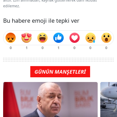
aittir. İzin alınmadan, kaynak gösterilerek dahi iktibas
edilemez.
Bu habere emoji ile tepki ver
GÜNÜN MANŞETLERİ