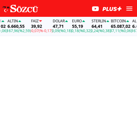
ALTIN
FAİZ
DOLAR
EURO
STERLIN
BITCOIN
ALTI
2
6.660,55
39,92
47,71
55,19
64,41
65.087,02
6.66
6)
167,96
(%2,59)
-0,07
(%-0,17)
0,09
(%0,18)
0,18
(%0,32)
0,24
(%0,38)
37,11
(%0,06)
167,9