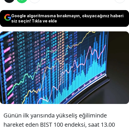
Google algoritmasına bırakmayın, okuyacağınız haberi
siz seçin! Tıkla ve ekle
Güne sert düşüşle başlayan Borsa İstanbul
öğlen seansında yönünü pozitife çevirdi.
Borsa İstanbul'da BIST 100 endeksi, günün
ilk yarısında yüzde 2,70 değer kazanarak
13.519,49 puana çıktı.
Günün ilk yarısında yükseliş eğiliminde
hareket eden BIST 100 endeksi, saat 13.00