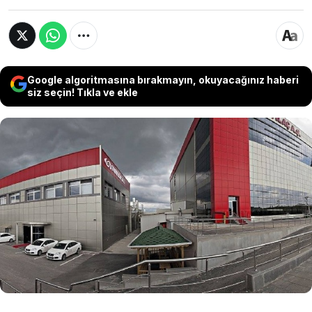
Google algoritmasına bırakmayın, okuyacağınız haberi
siz seçin! Tıkla ve ekle
Borsa İstanbul'da (BIST) "TRILC" koduyla işlem
gören Türk İlaç ve Serum Sanayi A.Ş., finansal
sıkışıklık ve nakit akış dengesinin bozulması
gerekçesiyle mahkemeye başvurarak
konkordato kararı aldığını Kamuyu Aydınlatma
Platformu'na (KAP) bildirdi.