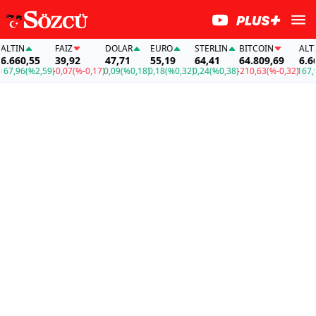
TIN
FAİZ
DOLAR
EURO
STERLIN
BITCOIN
ALTIN
660,55
39,92
47,71
55,19
64,41
64.809,69
6.660
,96
(%2,59)
-0,07
(%-0,17)
0,09
(%0,18)
0,18
(%0,32)
0,24
(%0,38)
-210,63
(%-0,32)
167,96
(