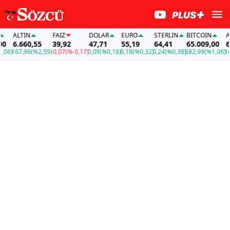
ALTIN
FAİZ
DOLAR
EURO
STERLIN
BITCOIN
ALT
6.660,55
39,92
47,71
55,19
64,41
65.009,00
6.6
6)
167,96
(%2,59)
-0,07
(%-0,17)
0,09
(%0,18)
0,18
(%0,32)
0,24
(%0,38)
682,99
(%1,06)
167,