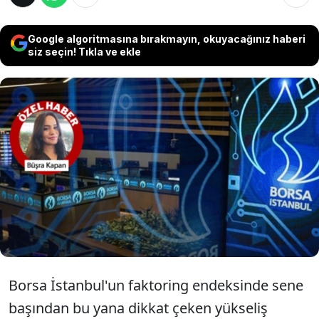
Google algoritmasına bırakmayın, okuyacağınız haberi
siz seçin! Tıkla ve ekle
Borsa İstanbul'un faktoring endeksinde
sene başından bu yana dikkat çeken yükseliş
görüldü. Endeks yaklaşık 4 ayda yüzde
87'den fazla değer kazanırken 1 yılda yüzde
108 değerlendi.
Borsa İstanbul'un faktoring endeksinde sene
başından bu yana dikkat çeken yükseliş