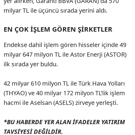
yer alırken, Garanti BBVA (GARAN) da 570
milyar TL ile üçüncü sırada yerini aldı.
EN ÇOK İŞLEM GÖREN ŞİRKETLER
Endekse dahil işlem gören hisseler içinde 49
milyar 647 milyon TL ile Astor Enerji (ASTOR)
ilk sırada yer buldu.
42 milyar 610 milyon TL ile Türk Hava Yolları
(THYAO) ve 40 milyar 172 milyon TL’lik işlem
hacmi ile Aselsan (ASELS) zirveye yerleşti.
*BU HABERDE YER ALAN İFADELER YATIRIM
TAVSİYESİ DEĞİLDİR.