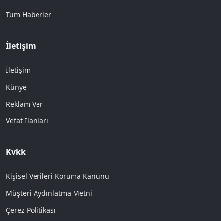
Tüm Haberler
İletişim
İletişim
Künye
Reklam Ver
Vefat İlanları
Kvkk
Kişisel Verileri Koruma Kanunu
Müşteri Aydınlatma Metni
Çerez Politikası