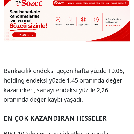
Bankacılık endeksi geçen hafta yüzde 10,05,
holding endeksi yüzde 1,45 oranında değer
kazanırken, sanayi endeksi yüzde 2,26
oranında değer kaybı yaşadı.
EN ÇOK KAZANDIRAN HİSSELER
BIST 100’de yer alan şirketler arasında