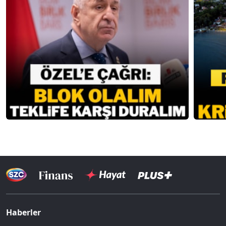
Haberler